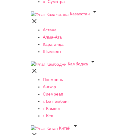
о. Суматра

Казахстан

Астана
Алма-Ата
Караганда
Шымкент

Камбоджа

Пномпень
Ангкор
Сиемреап
г. Баттамбанг
г. Кампот
г. Кеп

Китай