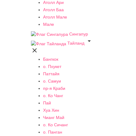
Атолл Ари
Атолл Баа
Атолл Мале
Мале
Сингапур

Тайланд

Бангкок
о. Пхукет
Паттайя
о. Самуи
пр-я Краби
о. Ко Чанг
Пай
Хуа Хин
Чианг Май
о. Ко Сичанг
о. Панган