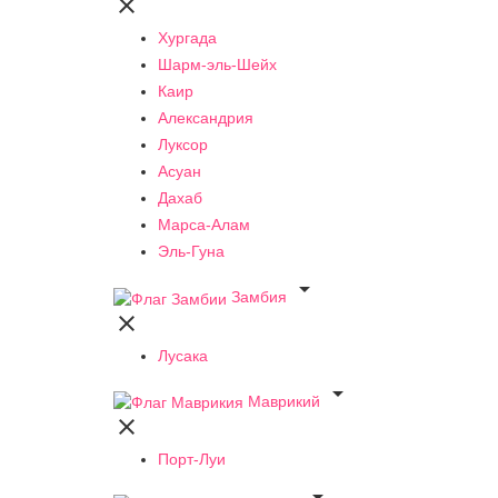

Хургада
Шарм-эль-Шейх
Каир
Александрия
Луксор
Асуан
Дахаб
Марса-Алам
Эль-Гуна

Замбия

Лусака

Маврикий

Порт-Луи
