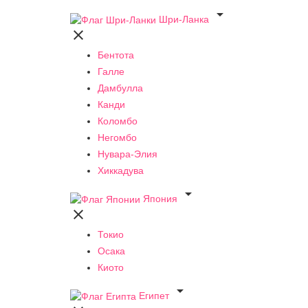

Шри-Ланка

Бентота
Галле
Дамбулла
Канди
Коломбо
Негомбо
Нувара-Элия
Хиккадува

Япония

Токио
Осака
Киото

Египет