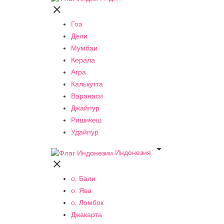

Гоа
Дели
Мумбаи
Керала
Агра
Калькутта
Варанаси
Джайпур
Ришикеш
Удайпур

Индонезия

о. Бали
о. Ява
о. Ломбок
Джакарта