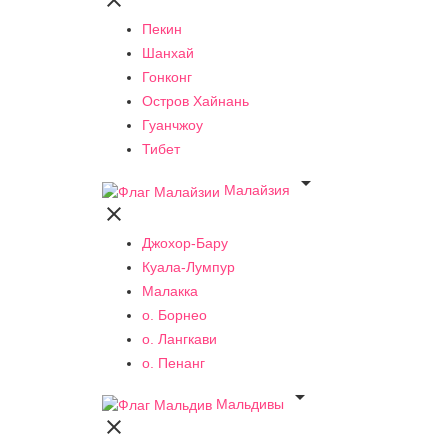

Пекин
Шанхай
Гонконг
Остров Хайнань
Гуанчжоу
Тибет

Малайзия

Джохор-Бару
Куала-Лумпур
Малакка
о. Борнео
о. Лангкави
о. Пенанг

Мальдивы
