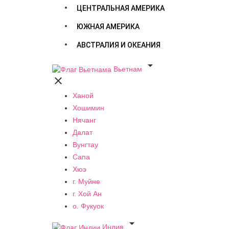
ЦЕНТРАЛЬНАЯ АМЕРИКА
ЮЖНАЯ АМЕРИКА
АВСТРАЛИЯ И ОКЕАНИЯ

Вьетнам

Ханой
Хошимин
Нячанг
Далат
Вунгтау
Сапа
Хюэ
г. Муйне
г. Хой Ан
о. Фукуок

Индия