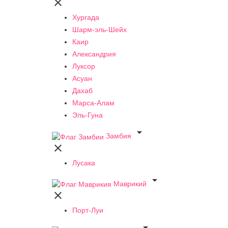

Хургада
Шарм-эль-Шейх
Каир
Александрия
Луксор
Асуан
Дахаб
Марса-Алам
Эль-Гуна

Замбия

Лусака

Маврикий

Порт-Луи
