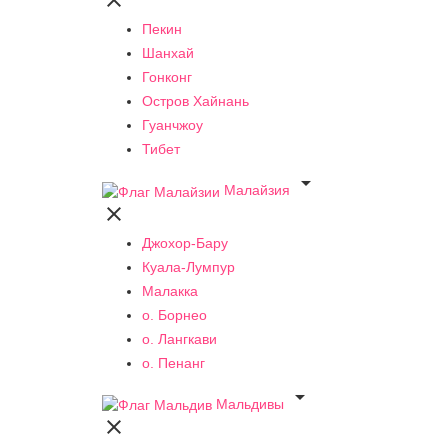

Пекин
Шанхай
Гонконг
Остров Хайнань
Гуанчжоу
Тибет

Малайзия

Джохор-Бару
Куала-Лумпур
Малакка
о. Борнео
о. Лангкави
о. Пенанг

Мальдивы
