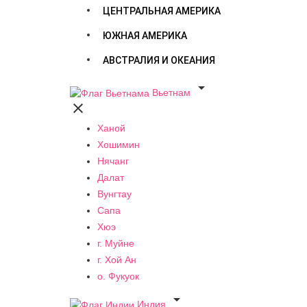
ЦЕНТРАЛЬНАЯ АМЕРИКА
ЮЖНАЯ АМЕРИКА
АВСТРАЛИЯ И ОКЕАНИЯ

Вьетнам

Ханой
Хошимин
Нячанг
Далат
Вунгтау
Сапа
Хюэ
г. Муйне
г. Хой Ан
о. Фукуок

Индия