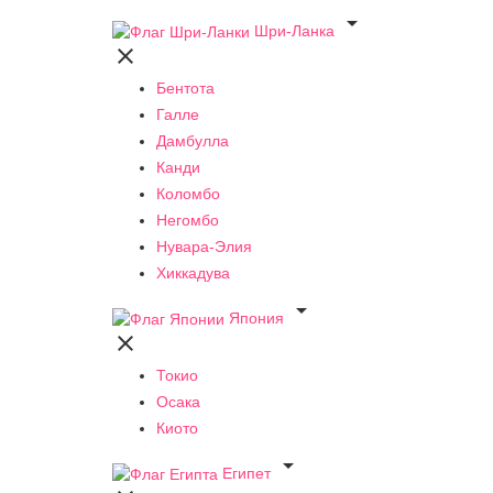

Шри-Ланка

Бентота
Галле
Дамбулла
Канди
Коломбо
Негомбо
Нувара-Элия
Хиккадува

Япония

Токио
Осака
Киото

Египет