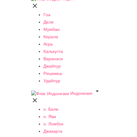

Гоа
Дели
Мумбаи
Керала
Агра
Калькутта
Варанаси
Джайпур
Ришикеш
Удайпур

Индонезия

о. Бали
о. Ява
о. Ломбок
Джакарта