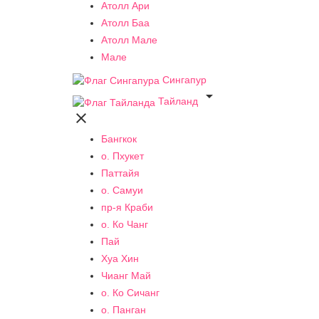
Атолл Ари
Атолл Баа
Атолл Мале
Мале
Сингапур

Тайланд

Бангкок
о. Пхукет
Паттайя
о. Самуи
пр-я Краби
о. Ко Чанг
Пай
Хуа Хин
Чианг Май
о. Ко Сичанг
о. Панган