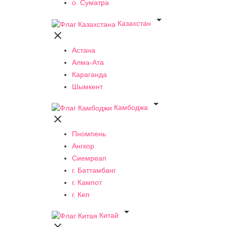
о. Суматра

Казахстан

Астана
Алма-Ата
Караганда
Шымкент

Камбоджа

Пномпень
Ангкор
Сиемреап
г. Баттамбанг
г. Кампот
г. Кеп

Китай