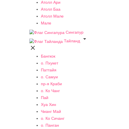
Атолл Ари
Атолл Баа
Атолл Мале
Мале
Сингапур

Тайланд

Бангкок
о. Пхукет
Паттайя
о. Самуи
пр-я Краби
о. Ко Чанг
Пай
Хуа Хин
Чианг Май
о. Ко Сичанг
о. Панган