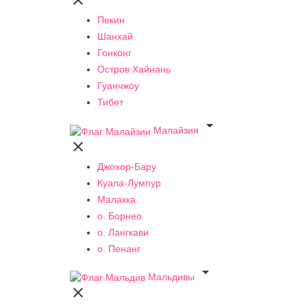

Пекин
Шанхай
Гонконг
Остров Хайнань
Гуанчжоу
Тибет

Малайзия

Джохор-Бару
Куала-Лумпур
Малакка
о. Борнео
о. Лангкави
о. Пенанг

Мальдивы
