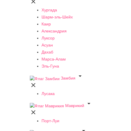

Хургада
Шарм-эль-Шейх
Каир
Александрия
Луксор
Асуан
Дахаб
Марса-Алам
Эль-Гуна

Замбия

Лусака

Маврикий

Порт-Луи
