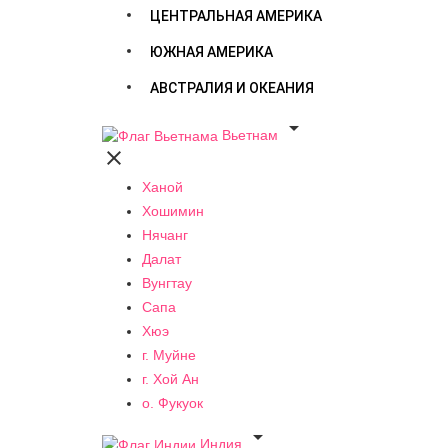
ЦЕНТРАЛЬНАЯ АМЕРИКА
ЮЖНАЯ АМЕРИКА
АВСТРАЛИЯ И ОКЕАНИЯ

Вьетнам

Ханой
Хошимин
Нячанг
Далат
Вунгтау
Сапа
Хюэ
г. Муйне
г. Хой Ан
о. Фукуок

Индия