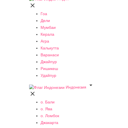

Гоа
Дели
Мумбаи
Керала
Агра
Калькутта
Варанаси
Джайпур
Ришикеш
Удайпур

Индонезия

о. Бали
о. Ява
о. Ломбок
Джакарта