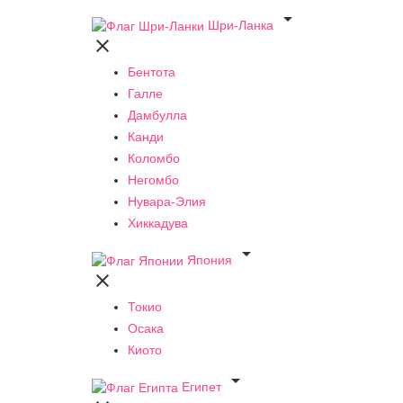

Шри-Ланка

Бентота
Галле
Дамбулла
Канди
Коломбо
Негомбо
Нувара-Элия
Хиккадува

Япония

Токио
Осака
Киото

Египет