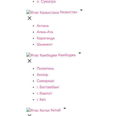
о. Суматра

Казахстан

Астана
Алма-Ата
Караганда
Шымкент

Камбоджа

Пномпень
Ангкор
Сиемреап
г. Баттамбанг
г. Кампот
г. Кеп

Китай