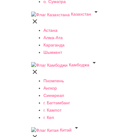
о. Суматра

Казахстан

Астана
Алма-Ата
Караганда
Шымкент

Камбоджа

Пномпень
Ангкор
Сиемреап
г. Баттамбанг
г. Кампот
г. Кеп

Китай