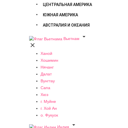
ЦЕНТРАЛЬНАЯ АМЕРИКА
ЮЖНАЯ АМЕРИКА
АВСТРАЛИЯ И ОКЕАНИЯ

Вьетнам

Ханой
Хошимин
Нячанг
Далат
Вунгтау
Сапа
Хюэ
г. Муйне
г. Хой Ан
о. Фукуок

Индия