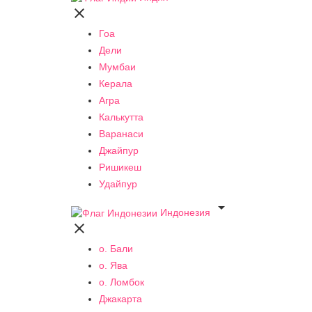

Гоа
Дели
Мумбаи
Керала
Агра
Калькутта
Варанаси
Джайпур
Ришикеш
Удайпур

Индонезия

о. Бали
о. Ява
о. Ломбок
Джакарта