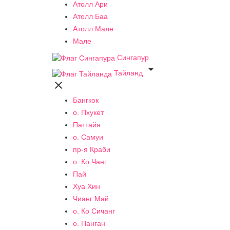
Атолл Ари
Атолл Баа
Атолл Мале
Мале
Сингапур

Тайланд

Бангкок
о. Пхукет
Паттайя
о. Самуи
пр-я Краби
о. Ко Чанг
Пай
Хуа Хин
Чианг Май
о. Ко Сичанг
о. Панган