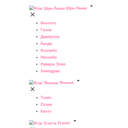

Шри-Ланка

Бентота
Галле
Дамбулла
Канди
Коломбо
Негомбо
Нувара-Элия
Хиккадува

Япония

Токио
Осака
Киото

Египет