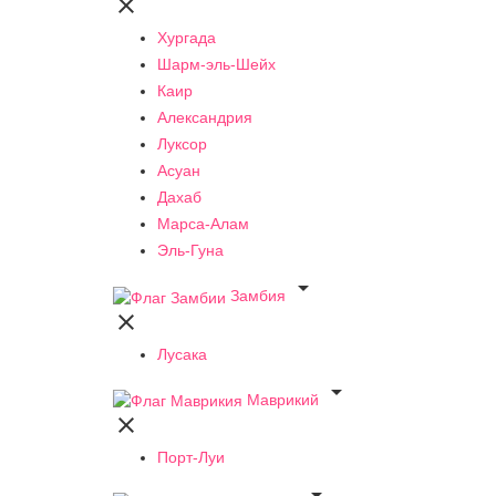

Хургада
Шарм-эль-Шейх
Каир
Александрия
Луксор
Асуан
Дахаб
Марса-Алам
Эль-Гуна

Замбия

Лусака

Маврикий

Порт-Луи
