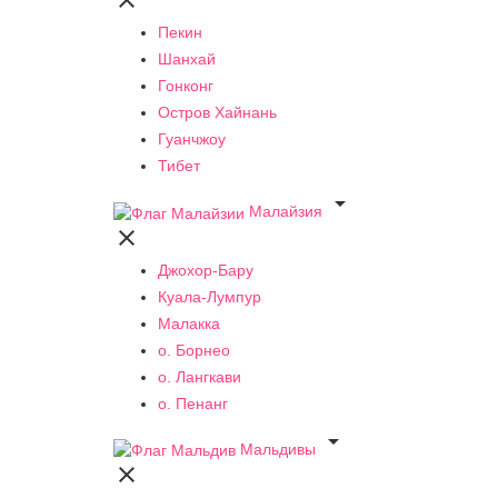

Пекин
Шанхай
Гонконг
Остров Хайнань
Гуанчжоу
Тибет

Малайзия

Джохор-Бару
Куала-Лумпур
Малакка
о. Борнео
о. Лангкави
о. Пенанг

Мальдивы
