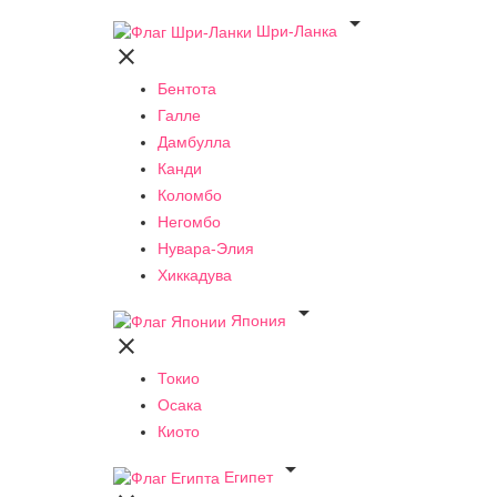

Шри-Ланка

Бентота
Галле
Дамбулла
Канди
Коломбо
Негомбо
Нувара-Элия
Хиккадува

Япония

Токио
Осака
Киото

Египет