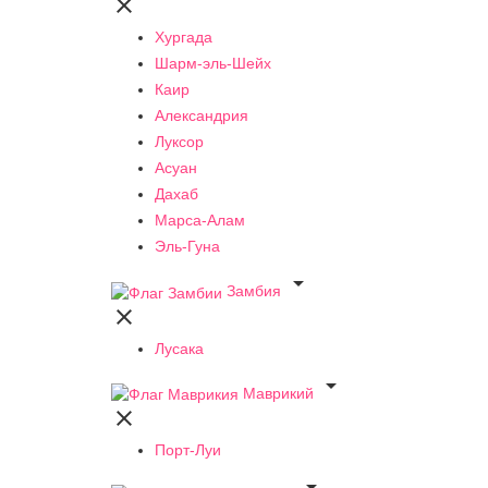

Хургада
Шарм-эль-Шейх
Каир
Александрия
Луксор
Асуан
Дахаб
Марса-Алам
Эль-Гуна

Замбия

Лусака

Маврикий

Порт-Луи
