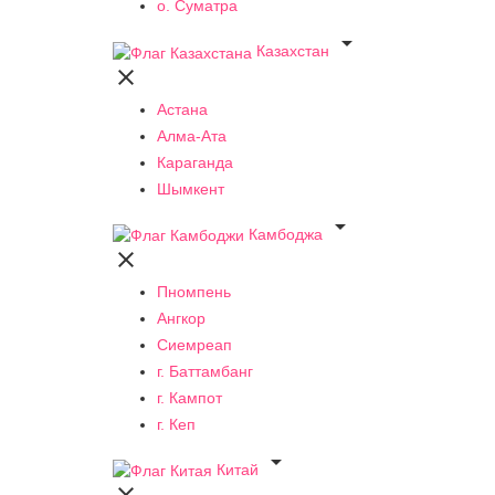
о. Суматра

Казахстан

Астана
Алма-Ата
Караганда
Шымкент

Камбоджа

Пномпень
Ангкор
Сиемреап
г. Баттамбанг
г. Кампот
г. Кеп

Китай