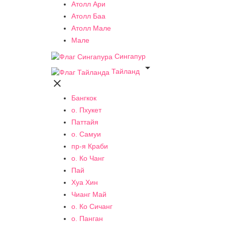
Атолл Ари
Атолл Баа
Атолл Мале
Мале
Сингапур

Тайланд

Бангкок
о. Пхукет
Паттайя
о. Самуи
пр-я Краби
о. Ко Чанг
Пай
Хуа Хин
Чианг Май
о. Ко Сичанг
о. Панган