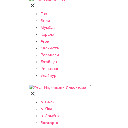

Гоа
Дели
Мумбаи
Керала
Агра
Калькутта
Варанаси
Джайпур
Ришикеш
Удайпур

Индонезия

о. Бали
о. Ява
о. Ломбок
Джакарта