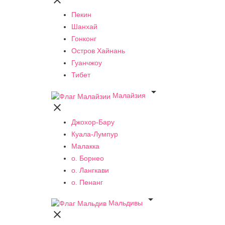

Пекин
Шанхай
Гонконг
Остров Хайнань
Гуанчжоу
Тибет

Малайзия

Джохор-Бару
Куала-Лумпур
Малакка
о. Борнео
о. Лангкави
о. Пенанг

Мальдивы
