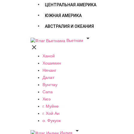
ЦЕНТРАЛЬНАЯ АМЕРИКА
ЮЖНАЯ АМЕРИКА
АВСТРАЛИЯ И ОКЕАНИЯ

Вьетнам

Ханой
Хошимин
Нячанг
Далат
Вунгтау
Сапа
Хюэ
г. Муйне
г. Хой Ан
о. Фукуок

Индия