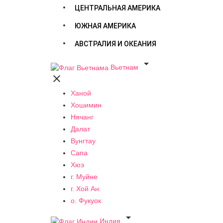
ЦЕНТРАЛЬНАЯ АМЕРИКА
ЮЖНАЯ АМЕРИКА
АВСТРАЛИЯ И ОКЕАНИЯ

Вьетнам

Ханой
Хошимин
Нячанг
Далат
Вунгтау
Сапа
Хюэ
г. Муйне
г. Хой Ан
о. Фукуок

Индия