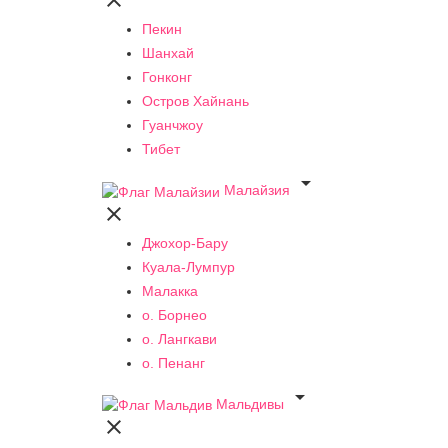

Пекин
Шанхай
Гонконг
Остров Хайнань
Гуанчжоу
Тибет

Малайзия

Джохор-Бару
Куала-Лумпур
Малакка
о. Борнео
о. Лангкави
о. Пенанг

Мальдивы
