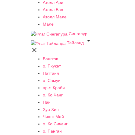
Атолл Ари
Атолл Баа
Атолл Мале
Мале
Сингапур

Тайланд

Бангкок
о. Пхукет
Паттайя
о. Самуи
пр-я Краби
о. Ко Чанг
Пай
Хуа Хин
Чианг Май
о. Ко Сичанг
о. Панган