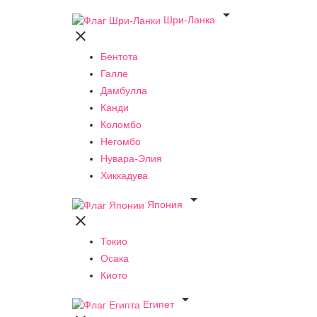

Шри-Ланка

Бентота
Галле
Дамбулла
Канди
Коломбо
Негомбо
Нувара-Элия
Хиккадува

Япония

Токио
Осака
Киото

Египет