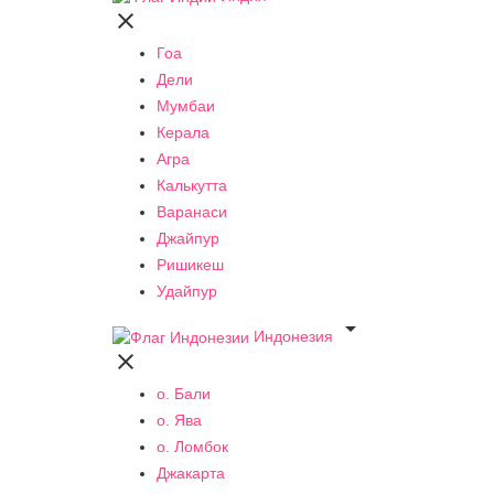

Гоа
Дели
Мумбаи
Керала
Агра
Калькутта
Варанаси
Джайпур
Ришикеш
Удайпур

Индонезия

о. Бали
о. Ява
о. Ломбок
Джакарта