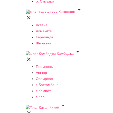
о. Суматра

Казахстан

Астана
Алма-Ата
Караганда
Шымкент

Камбоджа

Пномпень
Ангкор
Сиемреап
г. Баттамбанг
г. Кампот
г. Кеп

Китай