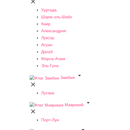

Хургада
Шарм-эль-Шейх
Каир
Александрия
Луксор
Асуан
Дахаб
Марса-Алам
Эль-Гуна

Замбия

Лусака

Маврикий

Порт-Луи
