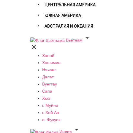
ЦЕНТРАЛЬНАЯ АМЕРИКА
ЮЖНАЯ АМЕРИКА
АВСТРАЛИЯ И ОКЕАНИЯ

Вьетнам

Ханой
Хошимин
Нячанг
Далат
Вунгтау
Сапа
Хюэ
г. Муйне
г. Хой Ан
о. Фукуок

Индия