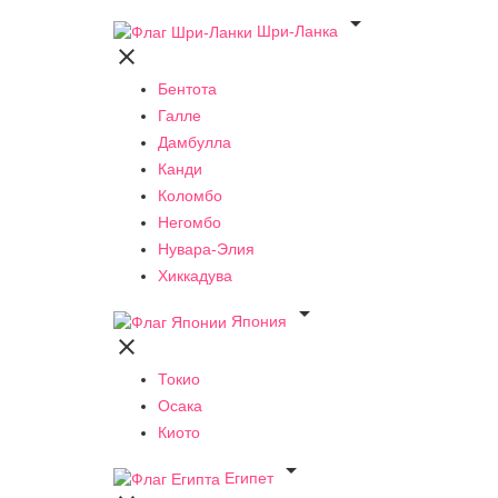

Шри-Ланка

Бентота
Галле
Дамбулла
Канди
Коломбо
Негомбо
Нувара-Элия
Хиккадува

Япония

Токио
Осака
Киото

Египет