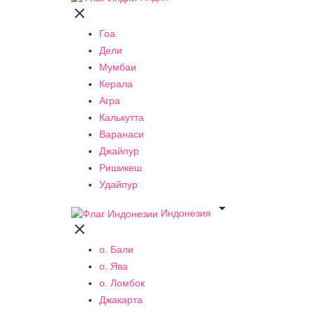

Гоа
Дели
Мумбаи
Керала
Агра
Калькутта
Варанаси
Джайпур
Ришикеш
Удайпур

Индонезия

о. Бали
о. Ява
о. Ломбок
Джакарта