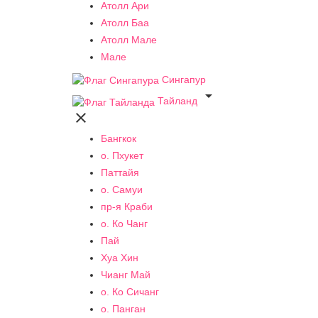
Атолл Ари
Атолл Баа
Атолл Мале
Мале
Сингапур

Тайланд

Бангкок
о. Пхукет
Паттайя
о. Самуи
пр-я Краби
о. Ко Чанг
Пай
Хуа Хин
Чианг Май
о. Ко Сичанг
о. Панган