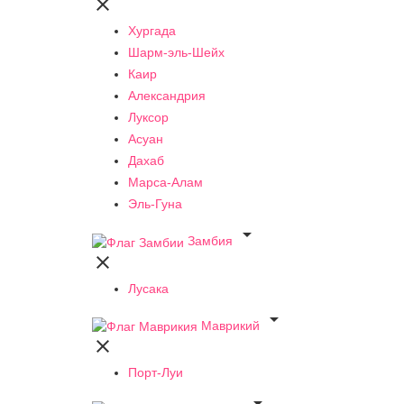

Хургада
Шарм-эль-Шейх
Каир
Александрия
Луксор
Асуан
Дахаб
Марса-Алам
Эль-Гуна

Замбия

Лусака

Маврикий

Порт-Луи
