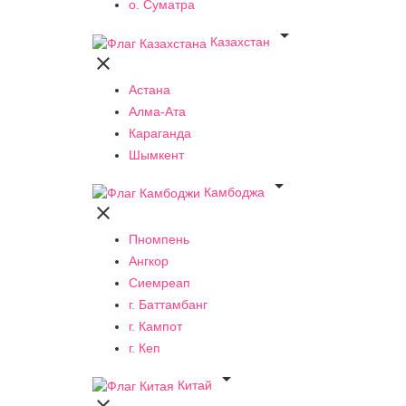
о. Суматра

Казахстан

Астана
Алма-Ата
Караганда
Шымкент

Камбоджа

Пномпень
Ангкор
Сиемреап
г. Баттамбанг
г. Кампот
г. Кеп

Китай