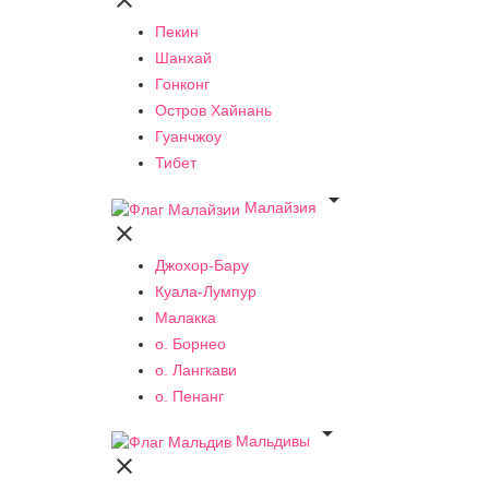

Пекин
Шанхай
Гонконг
Остров Хайнань
Гуанчжоу
Тибет

Малайзия

Джохор-Бару
Куала-Лумпур
Малакка
о. Борнео
о. Лангкави
о. Пенанг

Мальдивы
