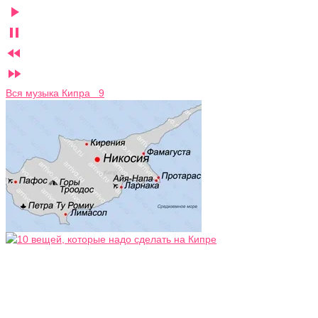




Вся музыка Кипра 9