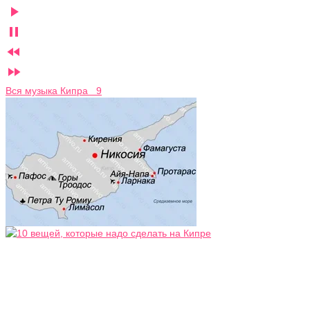




Вся музыка Кипра 9