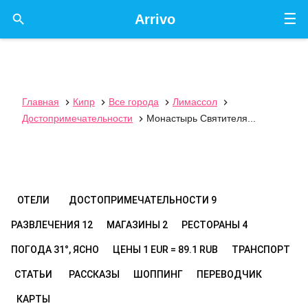
☰

Arrivo
Главная
Кипр
Все города
Лимассол




Достопримечательности
Монастырь Святителя...

ОТЕЛИ
ДОСТОПРИМЕЧАТЕЛЬНОСТИ
9
РАЗВЛЕЧЕНИЯ
12
МАГАЗИНЫ
2
РЕСТОРАНЫ
4
ПОГОДА
31°, ЯСНО
ЦЕНЫ
1 EUR = 89.1 RUB
ТРАНСПОРТ
СТАТЬИ
РАССКАЗЫ
ШОППИНГ
ПЕРЕВОДЧИК
КАРТЫ