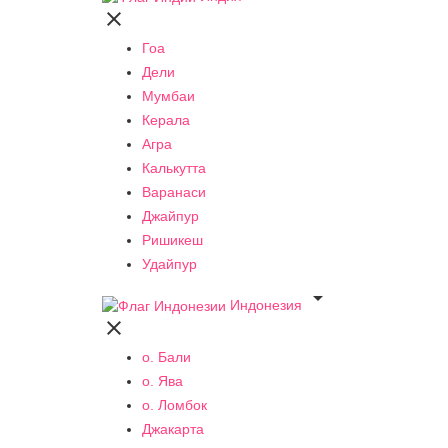

Гоа
Дели
Мумбаи
Керала
Агра
Калькутта
Варанаси
Джайпур
Ришикеш
Удайпур

Индонезия

о. Бали
о. Ява
о. Ломбок
Джакарта