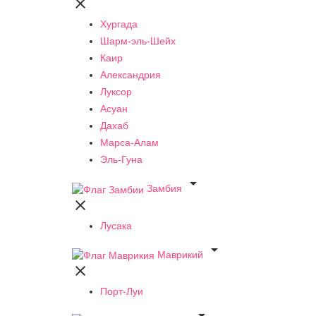

Хургада
Шарм-эль-Шейх
Каир
Александрия
Луксор
Асуан
Дахаб
Марса-Алам
Эль-Гуна

Замбия

Лусака

Маврикий

Порт-Луи
