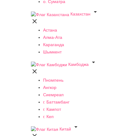
о. Суматра

Казахстан

Астана
Алма-Ата
Караганда
Шымкент

Камбоджа

Пномпень
Ангкор
Сиемреап
г. Баттамбанг
г. Кампот
г. Кеп

Китай