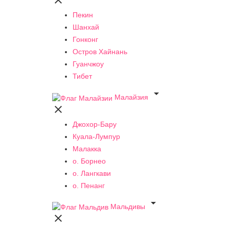

Пекин
Шанхай
Гонконг
Остров Хайнань
Гуанчжоу
Тибет

Малайзия

Джохор-Бару
Куала-Лумпур
Малакка
о. Борнео
о. Лангкави
о. Пенанг

Мальдивы
