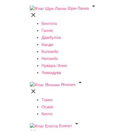

Шри-Ланка

Бентота
Галле
Дамбулла
Канди
Коломбо
Негомбо
Нувара-Элия
Хиккадува

Япония

Токио
Осака
Киото

Египет