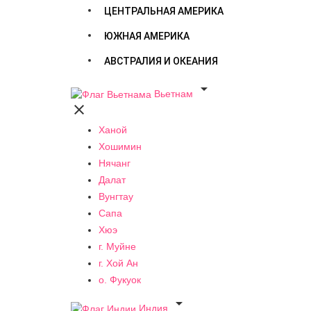
ЦЕНТРАЛЬНАЯ АМЕРИКА
ЮЖНАЯ АМЕРИКА
АВСТРАЛИЯ И ОКЕАНИЯ

Вьетнам

Ханой
Хошимин
Нячанг
Далат
Вунгтау
Сапа
Хюэ
г. Муйне
г. Хой Ан
о. Фукуок

Индия