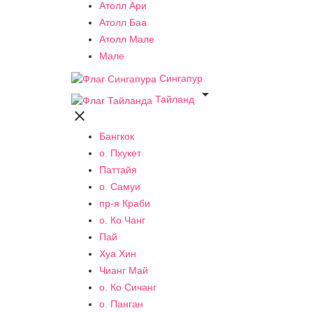
Атолл Ари
Атолл Баа
Атолл Мале
Мале
Сингапур

Тайланд

Бангкок
о. Пхукет
Паттайя
о. Самуи
пр-я Краби
о. Ко Чанг
Пай
Хуа Хин
Чианг Май
о. Ко Сичанг
о. Панган