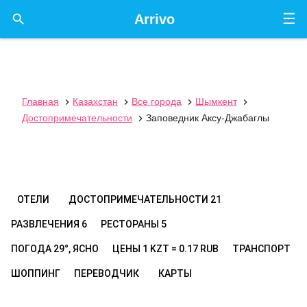
☰

Arrivo
Главная
Казахстан
Все города
Шымкент




Достопримечательности
Заповедник Аксу-Джабаглы

ОТЕЛИ
ДОСТОПРИМЕЧАТЕЛЬНОСТИ
21
РАЗВЛЕЧЕНИЯ
6
РЕСТОРАНЫ
5
ПОГОДА
29°, ЯСНО
ЦЕНЫ
1 KZT = 0.17 RUB
ТРАНСПОРТ
ШОППИНГ
ПЕРЕВОДЧИК
КАРТЫ