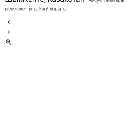
Ақсу́-Жабағылы́
мемлекетті́к табиғи́ қорығы́


