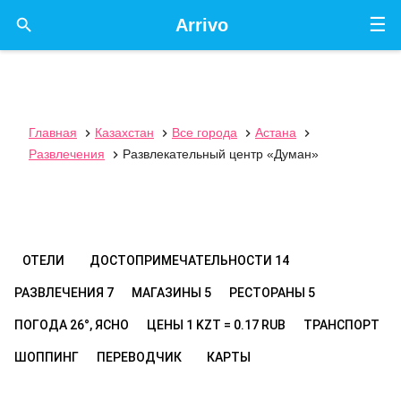
☰

Arrivo
Главная
Казахстан
Все города
Астана




Развлечения
Развлекательный центр «Думан»

ОТЕЛИ
ДОСТОПРИМЕЧАТЕЛЬНОСТИ
14
РАЗВЛЕЧЕНИЯ
7
МАГАЗИНЫ
5
РЕСТОРАНЫ
5
ПОГОДА
26°, ЯСНО
ЦЕНЫ
1 KZT = 0.17 RUB
ТРАНСПОРТ
ШОППИНГ
ПЕРЕВОДЧИК
КАРТЫ