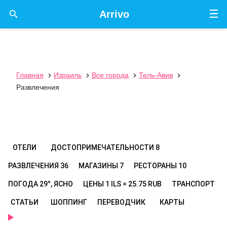
☰

Arrivo
Главная
Израиль
Все города
Тель-Авив




Развлечения
ОТЕЛИ
ДОСТОПРИМЕЧАТЕЛЬНОСТИ
8
РАЗВЛЕЧЕНИЯ
36
МАГАЗИНЫ
7
РЕСТОРАНЫ
10
ПОГОДА
29°, ЯСНО
ЦЕНЫ
1 ILS = 25.75 RUB
ТРАНСПОРТ
СТАТЬИ
ШОППИНГ
ПЕРЕВОДЧИК
КАРТЫ
