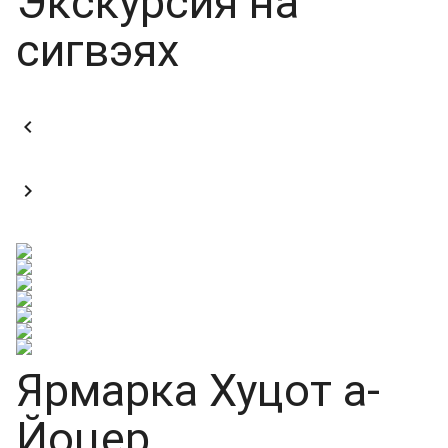
Экскурсия на
сигвэях


Ярмарка Хуцот а-
Йоцер