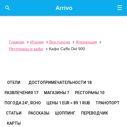
☰

Arrivo
Главная
Италия
Все города
Флоренция




Рестораны и кафе
Кафе Caffe Del 900

ОТЕЛИ
ДОСТОПРИМЕЧАТЕЛЬНОСТИ
18
РАЗВЛЕЧЕНИЯ
17
МАГАЗИНЫ
7
РЕСТОРАНЫ
10
ПОГОДА
24°, ЯСНО
ЦЕНЫ
1 EUR = 89.1 RUB
ТРАНСПОРТ
СТАТЬИ
РАССКАЗЫ
ШОППИНГ
ПЕРЕВОДЧИК
КАРТЫ