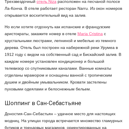
Трехзвездочный
отель Niza
расположен на песчаной полосе
Ла-Конча. В отеле работает ресторан Narru. Из окон номеров
открывается восхитительный вид на залив.
Но если хотите отдохнуть как испанские и французские
аристократы, закажите номер в отеле
Maria Cristina
с
хрустальными люстрами, лепниной и мебелью из темного
дерева. Отель был построен на набережной реки Урумеа в
1912 году с видом на собственный сад и Бискайский залив. В
каждом номере установлен кондиционер и большой
телевизор со спутниковыми каналами. Ванные комнаты
отделаны мрамором и оснащены ванной с тропическим
душем и двойным умывальником. Кровати застелены
пуховыми одеялами и белоснежным бельем.
Шоппинг в Сан-Себастьяне
Доностия-Сан-Себастьян – удачное место для настоящих
модниц. На улицах города встречается множество гламурных
бутиков и трендовых магазинов, ориентированных на