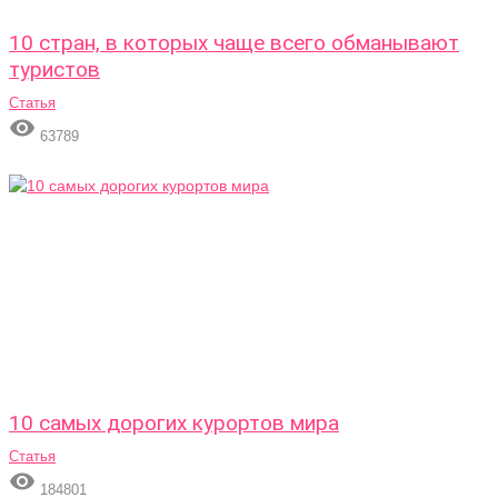
10 стран, в которых чаще всего обманывают
туристов
Статья

63789
10 самых дорогих курортов мира
Статья

184801