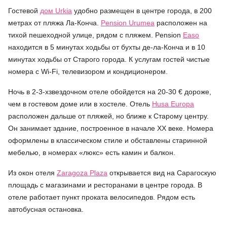
Гостевой
дом Urkia
удобно размещен в центре города, в 200
метрах от пляжа Ла-Конча.
Pension Urumea
расположен на
тихой пешеходной улице, рядом с пляжем. Pension
Easo
находится в 5 минутах ходьбы от бухты де-ла-Конча и в 10
минутах ходьбы от Старого города. К услугам гостей чистые
номера с Wi-Fi, телевизором и кондиционером.
Ночь в 2-3-хзвездочном отеле обойдется на 20-30 € дороже,
чем в гостевом доме или в хостеле. Отель
Husa Europa
расположен дальше от пляжей, но ближе к Старому центру.
Он занимает здание, построенное в начале XX веке. Номера
оформлены в классическом стиле и обставлены старинной
мебелью, в номерах «люкс» есть камин и балкон.
Из окон отеля
Zaragoza Plaza
открывается вид на Сарагоскую
площадь с магазинами и ресторанами в центре города. В
отеле работает пункт проката велосипедов. Рядом есть
автобусная остановка.