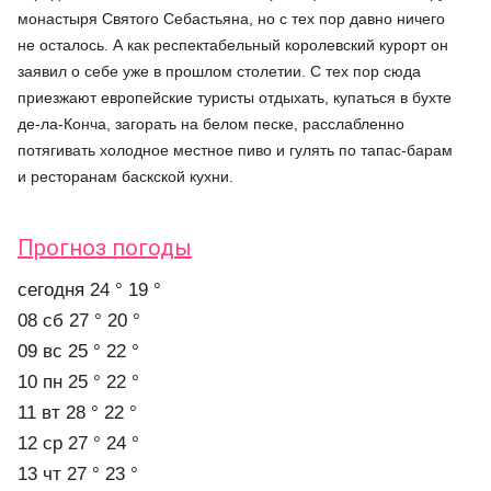
монастыря Святого Себастьяна, но с тех пор давно ничего
не осталось. А как респектабельный королевский курорт он
заявил о себе уже в прошлом столетии. С тех пор сюда
приезжают европейские туристы отдыхать, купаться в бухте
де-ла-Конча, загорать на белом песке, расслабленно
потягивать холодное местное пиво и гулять по тапас-барам
и ресторанам баскской кухни.
Прогноз погоды
cегодня
24 °
19 °
08 сб
27 °
20 °
09 вс
25 °
22 °
10 пн
25 °
22 °
11 вт
28 °
22 °
12 ср
27 °
24 °
13 чт
27 °
23 °