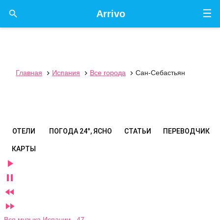
☰

Arrivo
Главная
Испания
Все города
Сан-Себастьян



ОТЕЛИ
ПОГОДА
24°, ЯСНО
СТАТЬИ
ПЕРЕВОДЧИК
КАРТЫ




Вся музыка Испании 47