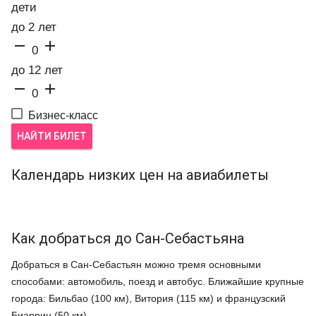
дети
до 2 лет


0
до 12 лет


0
Бизнес-класс
НАЙТИ БИЛЕТ
Календарь низких цен на авиабилеты
Как добраться до Сан-Себастьяна
Добраться в Сан-Себастьян можно тремя основными
способами: автомобиль, поезд и автобус. Ближайшие крупные
города: Бильбао (100 км), Витория (115 км) и французский
Биарриц (50 км).