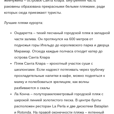
жемчужина – островок Санта Клара. Внутренняя часть
раковины образована прекрасными белыми пляжами, ради
которых сюда приезжают туристы.
Лучшие пляжи курорта:
Ондаретта – тихий песчаный городской пляж в западной
части залива. Он протянулся на 600 метров от
подножья горы Игельдо до королевского парка и дворца
Мирамар. Отсюда каждые полчаса отходит катер до
острова Санта Клара
Пляж Санта Клара – крохотный участок суши с
шезлонгами. Если надоест потягивать через трубочку
прохладительные напитки в кафе, можно подняться к
маяку и полюбоваться зрелищем, как волны
разбиваются о скалы
Ла Конча – полуторакилометровый городской пляж с
широкой линией золотистого песка. В центре бухты
расположен ресторан La Perla и две дискотеки Bataplan
и Rotonda. На правой оконечности пляжа – яхтенный