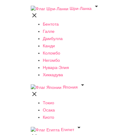

Шри-Ланка

Бентота
Галле
Дамбулла
Канди
Коломбо
Негомбо
Нувара-Элия
Хиккадува

Япония

Токио
Осака
Киото

Египет