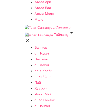
Атолл Ари
Атолл Баа
Атолл Мале
Мале
Сингапур

Тайланд

Бангкок
о. Пхукет
Паттайя
о. Самуи
пр-я Краби
о. Ко Чанг
Пай
Хуа Хин
Чианг Май
о. Ко Сичанг
о. Панган