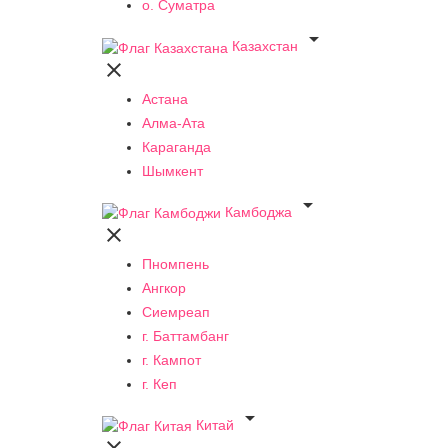
о. Суматра

Казахстан

Астана
Алма-Ата
Караганда
Шымкент

Камбоджа

Пномпень
Ангкор
Сиемреап
г. Баттамбанг
г. Кампот
г. Кеп

Китай