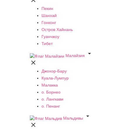

Пекин
Шанхай
Гонконг
Остров Хайнань
Гуанчжоу
Тибет

Малайзия

Джохор-Бару
Куала-Лумпур
Малакка
о. Борнео
о. Лангкави
о. Пенанг

Мальдивы
