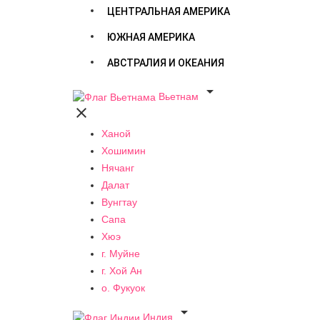
ЦЕНТРАЛЬНАЯ АМЕРИКА
ЮЖНАЯ АМЕРИКА
АВСТРАЛИЯ И ОКЕАНИЯ

Вьетнам

Ханой
Хошимин
Нячанг
Далат
Вунгтау
Сапа
Хюэ
г. Муйне
г. Хой Ан
о. Фукуок

Индия