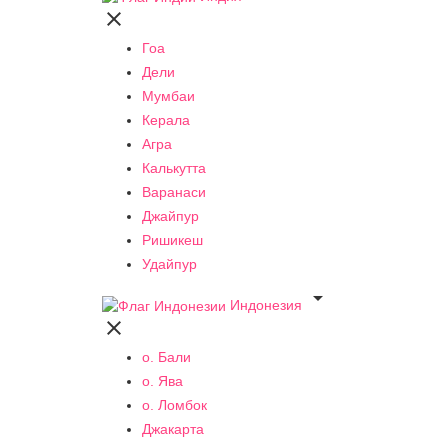

Гоа
Дели
Мумбаи
Керала
Агра
Калькутта
Варанаси
Джайпур
Ришикеш
Удайпур

Индонезия

о. Бали
о. Ява
о. Ломбок
Джакарта