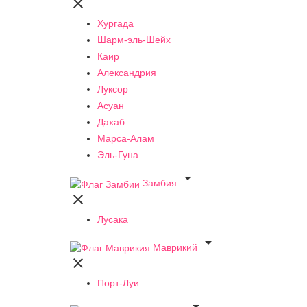

Хургада
Шарм-эль-Шейх
Каир
Александрия
Луксор
Асуан
Дахаб
Марса-Алам
Эль-Гуна

Замбия

Лусака

Маврикий

Порт-Луи
