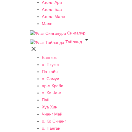
Атолл Ари
Атолл Баа
Атолл Мале
Мале
Сингапур

Тайланд

Бангкок
о. Пхукет
Паттайя
о. Самуи
пр-я Краби
о. Ко Чанг
Пай
Хуа Хин
Чианг Май
о. Ко Сичанг
о. Панган