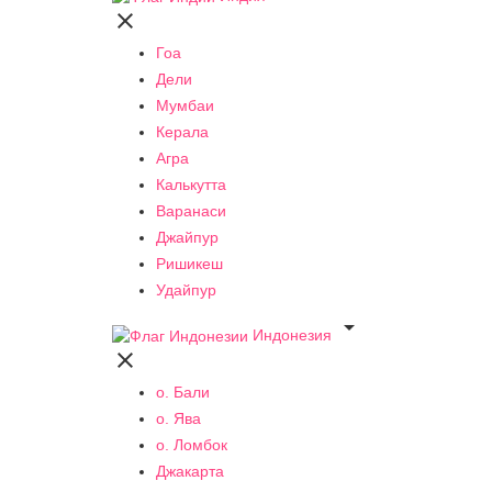

Гоа
Дели
Мумбаи
Керала
Агра
Калькутта
Варанаси
Джайпур
Ришикеш
Удайпур

Индонезия

о. Бали
о. Ява
о. Ломбок
Джакарта