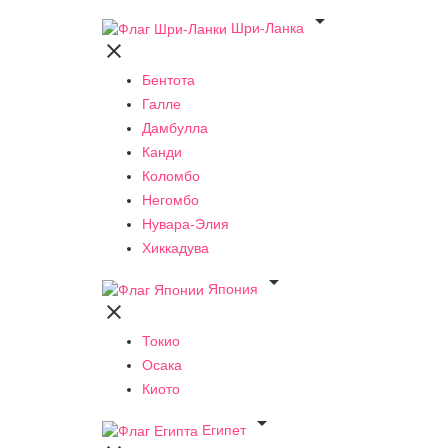

Шри-Ланка

Бентота
Галле
Дамбулла
Канди
Коломбо
Негомбо
Нувара-Элия
Хиккадува

Япония

Токио
Осака
Киото

Египет