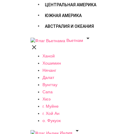
ЦЕНТРАЛЬНАЯ АМЕРИКА
ЮЖНАЯ АМЕРИКА
АВСТРАЛИЯ И ОКЕАНИЯ

Вьетнам

Ханой
Хошимин
Нячанг
Далат
Вунгтау
Сапа
Хюэ
г. Муйне
г. Хой Ан
о. Фукуок

Индия