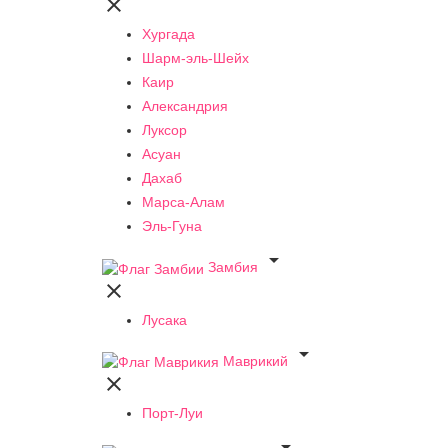

Хургада
Шарм-эль-Шейх
Каир
Александрия
Луксор
Асуан
Дахаб
Марса-Алам
Эль-Гуна

Замбия

Лусака

Маврикий

Порт-Луи
