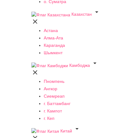
о. Суматра

Казахстан

Астана
Алма-Ата
Караганда
Шымкент

Камбоджа

Пномпень
Ангкор
Сиемреап
г. Баттамбанг
г. Кампот
г. Кеп

Китай