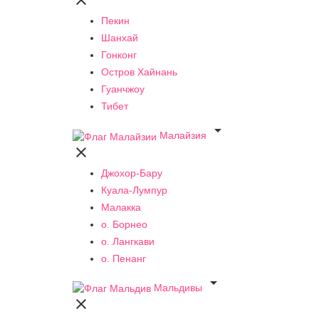

Пекин
Шанхай
Гонконг
Остров Хайнань
Гуанчжоу
Тибет

Малайзия

Джохор-Бару
Куала-Лумпур
Малакка
о. Борнео
о. Лангкави
о. Пенанг

Мальдивы
