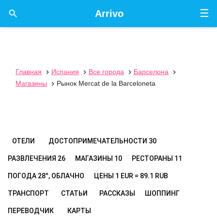
☰

Arrivo
Главная
Испания
Все города
Барселона




Магазины
Рынок Mercat de la Barceloneta

ОТЕЛИ
ДОСТОПРИМЕЧАТЕЛЬНОСТИ
30
РАЗВЛЕЧЕНИЯ
26
МАГАЗИНЫ
10
РЕСТОРАНЫ
11
ПОГОДА
28°, ОБЛАЧНО
ЦЕНЫ
1 EUR = 89.1 RUB
ТРАНСПОРТ
СТАТЬИ
РАССКАЗЫ
ШОППИНГ
ПЕРЕВОДЧИК
КАРТЫ