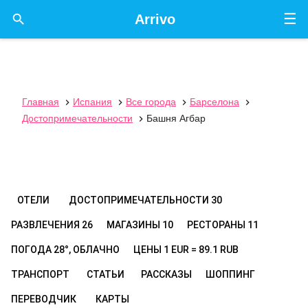
☰

Arrivo
Главная
Испания
Все города
Барселона




Достопримечательности
Башня Агбар

ОТЕЛИ
ДОСТОПРИМЕЧАТЕЛЬНОСТИ
30
РАЗВЛЕЧЕНИЯ
26
МАГАЗИНЫ
10
РЕСТОРАНЫ
11
ПОГОДА
28°, ОБЛАЧНО
ЦЕНЫ
1 EUR = 89.1 RUB
ТРАНСПОРТ
СТАТЬИ
РАССКАЗЫ
ШОППИНГ
ПЕРЕВОДЧИК
КАРТЫ