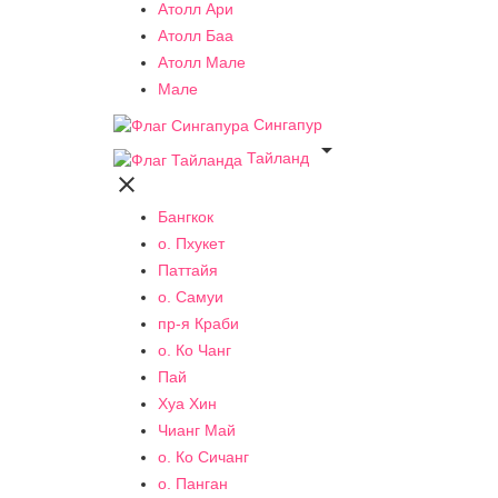
Атолл Ари
Атолл Баа
Атолл Мале
Мале
Сингапур

Тайланд

Бангкок
о. Пхукет
Паттайя
о. Самуи
пр-я Краби
о. Ко Чанг
Пай
Хуа Хин
Чианг Май
о. Ко Сичанг
о. Панган