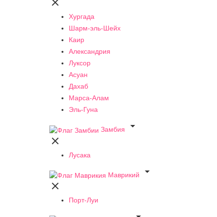

Хургада
Шарм-эль-Шейх
Каир
Александрия
Луксор
Асуан
Дахаб
Марса-Алам
Эль-Гуна

Замбия

Лусака

Маврикий

Порт-Луи
