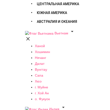
ЦЕНТРАЛЬНАЯ АМЕРИКА
ЮЖНАЯ АМЕРИКА
АВСТРАЛИЯ И ОКЕАНИЯ

Вьетнам

Ханой
Хошимин
Нячанг
Далат
Вунгтау
Сапа
Хюэ
г. Муйне
г. Хой Ан
о. Фукуок

Индия