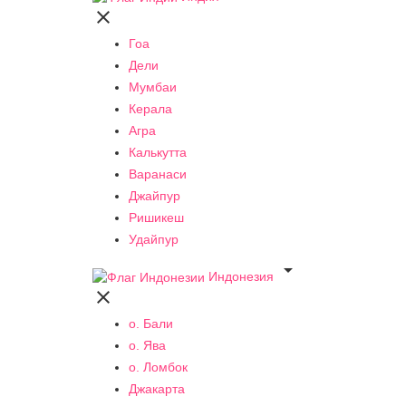

Гоа
Дели
Мумбаи
Керала
Агра
Калькутта
Варанаси
Джайпур
Ришикеш
Удайпур

Индонезия

о. Бали
о. Ява
о. Ломбок
Джакарта