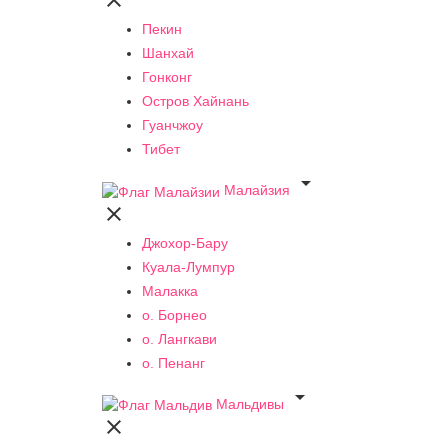

Пекин
Шанхай
Гонконг
Остров Хайнань
Гуанчжоу
Тибет

Малайзия

Джохор-Бару
Куала-Лумпур
Малакка
о. Борнео
о. Лангкави
о. Пенанг

Мальдивы
