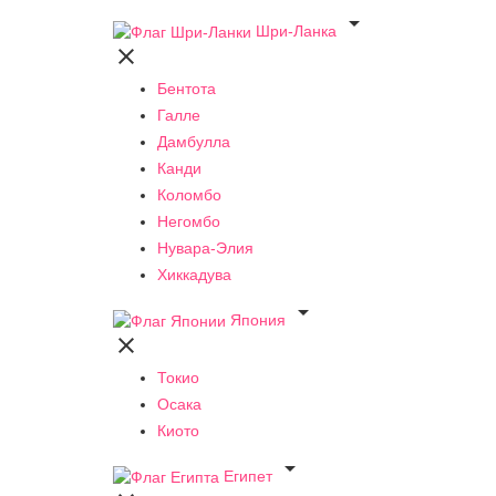

Шри-Ланка

Бентота
Галле
Дамбулла
Канди
Коломбо
Негомбо
Нувара-Элия
Хиккадува

Япония

Токио
Осака
Киото

Египет