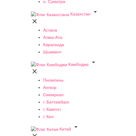
о. Суматра

Казахстан

Астана
Алма-Ата
Караганда
Шымкент

Камбоджа

Пномпень
Ангкор
Сиемреап
г. Баттамбанг
г. Кампот
г. Кеп

Китай