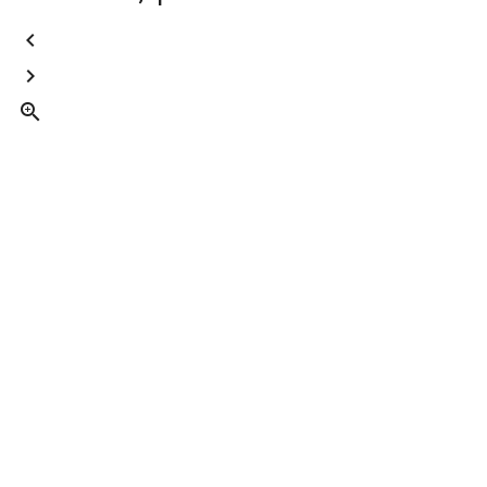


