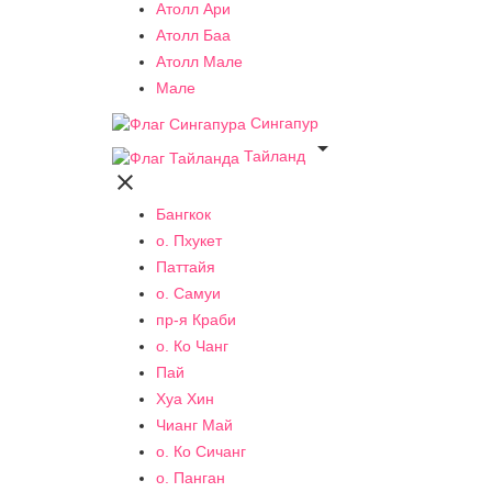
Атолл Ари
Атолл Баа
Атолл Мале
Мале
Сингапур

Тайланд

Бангкок
о. Пхукет
Паттайя
о. Самуи
пр-я Краби
о. Ко Чанг
Пай
Хуа Хин
Чианг Май
о. Ко Сичанг
о. Панган