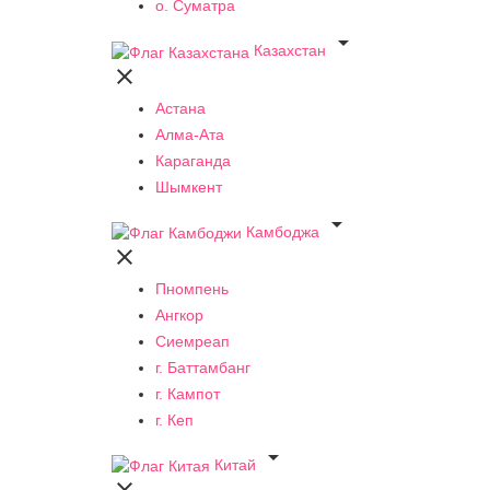
о. Суматра

Казахстан

Астана
Алма-Ата
Караганда
Шымкент

Камбоджа

Пномпень
Ангкор
Сиемреап
г. Баттамбанг
г. Кампот
г. Кеп

Китай