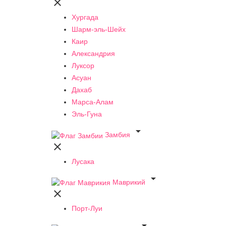

Хургада
Шарм-эль-Шейх
Каир
Александрия
Луксор
Асуан
Дахаб
Марса-Алам
Эль-Гуна

Замбия

Лусака

Маврикий

Порт-Луи
