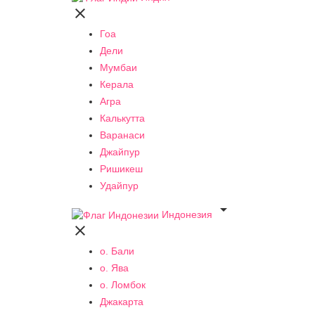

Гоа
Дели
Мумбаи
Керала
Агра
Калькутта
Варанаси
Джайпур
Ришикеш
Удайпур

Индонезия

о. Бали
о. Ява
о. Ломбок
Джакарта