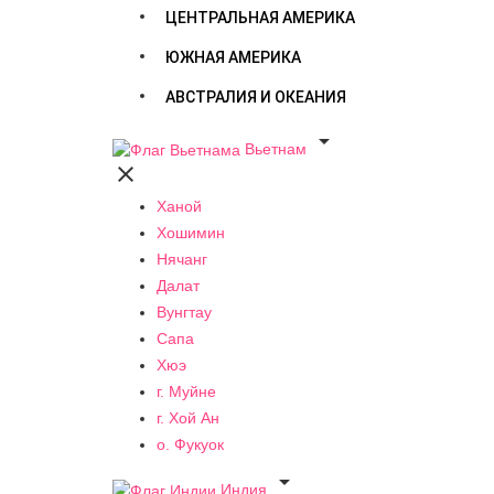
ЦЕНТРАЛЬНАЯ АМЕРИКА
ЮЖНАЯ АМЕРИКА
АВСТРАЛИЯ И ОКЕАНИЯ

Вьетнам

Ханой
Хошимин
Нячанг
Далат
Вунгтау
Сапа
Хюэ
г. Муйне
г. Хой Ан
о. Фукуок

Индия