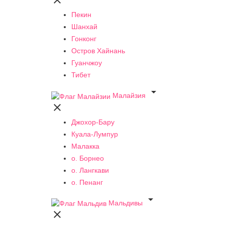

Пекин
Шанхай
Гонконг
Остров Хайнань
Гуанчжоу
Тибет

Малайзия

Джохор-Бару
Куала-Лумпур
Малакка
о. Борнео
о. Лангкави
о. Пенанг

Мальдивы
