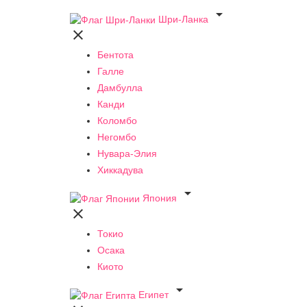

Шри-Ланка

Бентота
Галле
Дамбулла
Канди
Коломбо
Негомбо
Нувара-Элия
Хиккадува

Япония

Токио
Осака
Киото

Египет