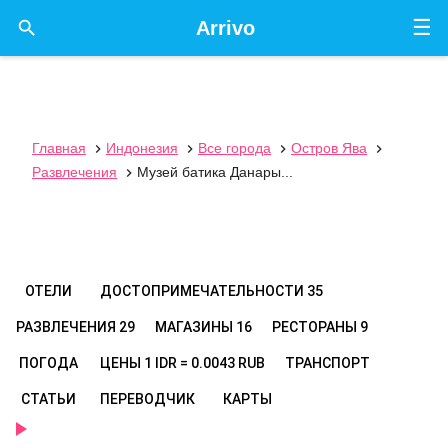
☰

Arrivo
Главная
Индонезия
Все города
Остров Ява




Развлечения
Музей батика Данары...

ОТЕЛИ
ДОСТОПРИМЕЧАТЕЛЬНОСТИ
35
РАЗВЛЕЧЕНИЯ
29
МАГАЗИНЫ
16
РЕСТОРАНЫ
9
ПОГОДА
ЦЕНЫ
1 IDR = 0.0043 RUB
ТРАНСПОРТ
СТАТЬИ
ПЕРЕВОДЧИК
КАРТЫ
