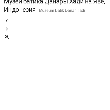
Музей батика Данары Хади на Яве,
Индонезия
Museum Batik Danar Hadi


