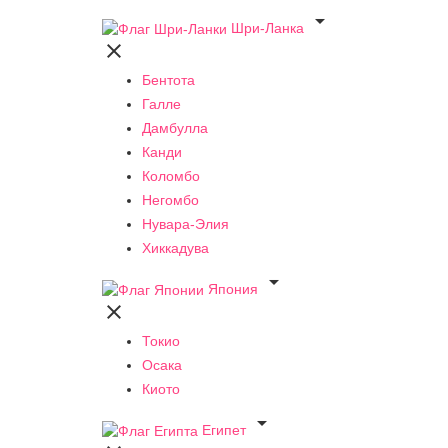

Шри-Ланка

Бентота
Галле
Дамбулла
Канди
Коломбо
Негомбо
Нувара-Элия
Хиккадува

Япония

Токио
Осака
Киото

Египет