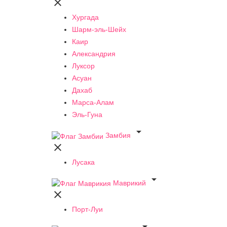

Хургада
Шарм-эль-Шейх
Каир
Александрия
Луксор
Асуан
Дахаб
Марса-Алам
Эль-Гуна

Замбия

Лусака

Маврикий

Порт-Луи
