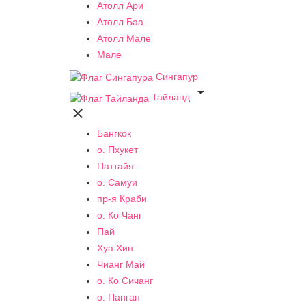
Атолл Ари
Атолл Баа
Атолл Мале
Мале
Сингапур

Тайланд

Бангкок
о. Пхукет
Паттайя
о. Самуи
пр-я Краби
о. Ко Чанг
Пай
Хуа Хин
Чианг Май
о. Ко Сичанг
о. Панган