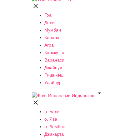

Гоа
Дели
Мумбаи
Керала
Агра
Калькутта
Варанаси
Джайпур
Ришикеш
Удайпур

Индонезия

о. Бали
о. Ява
о. Ломбок
Джакарта