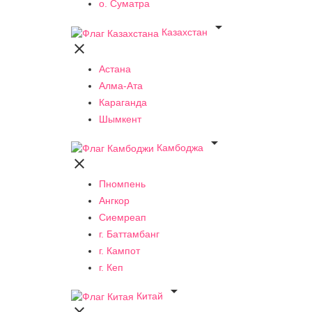
о. Суматра

Казахстан

Астана
Алма-Ата
Караганда
Шымкент

Камбоджа

Пномпень
Ангкор
Сиемреап
г. Баттамбанг
г. Кампот
г. Кеп

Китай