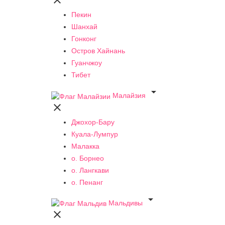

Пекин
Шанхай
Гонконг
Остров Хайнань
Гуанчжоу
Тибет

Малайзия

Джохор-Бару
Куала-Лумпур
Малакка
о. Борнео
о. Лангкави
о. Пенанг

Мальдивы
