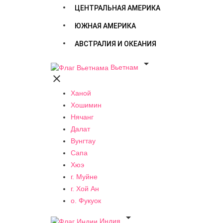
ЦЕНТРАЛЬНАЯ АМЕРИКА
ЮЖНАЯ АМЕРИКА
АВСТРАЛИЯ И ОКЕАНИЯ

Вьетнам

Ханой
Хошимин
Нячанг
Далат
Вунгтау
Сапа
Хюэ
г. Муйне
г. Хой Ан
о. Фукуок

Индия