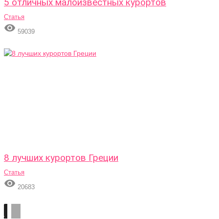
5 отличных малоизвестных курортов
Статья

59039
8 лучших курортов Греции
Статья

20683