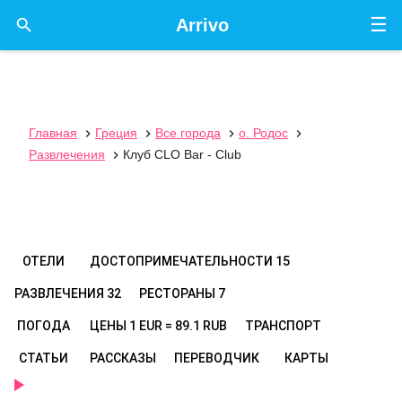
☰

Arrivo
Главная
Греция
Все города
о. Родос




Развлечения
Клуб CLO Bar - Club

ОТЕЛИ
ДОСТОПРИМЕЧАТЕЛЬНОСТИ
15
РАЗВЛЕЧЕНИЯ
32
РЕСТОРАНЫ
7
ПОГОДА
ЦЕНЫ
1 EUR = 89.1 RUB
ТРАНСПОРТ
СТАТЬИ
РАССКАЗЫ
ПЕРЕВОДЧИК
КАРТЫ
