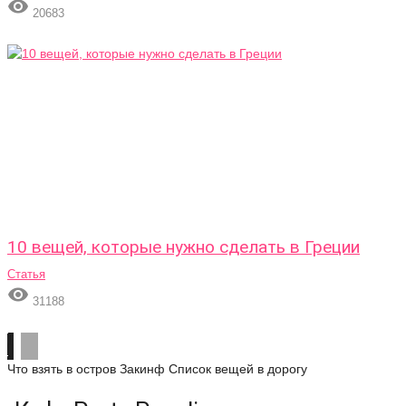

20683
10 вещей, которые нужно сделать в Греции
Статья

31188
Что взять в остров Закинф
Список вещей в дорогу