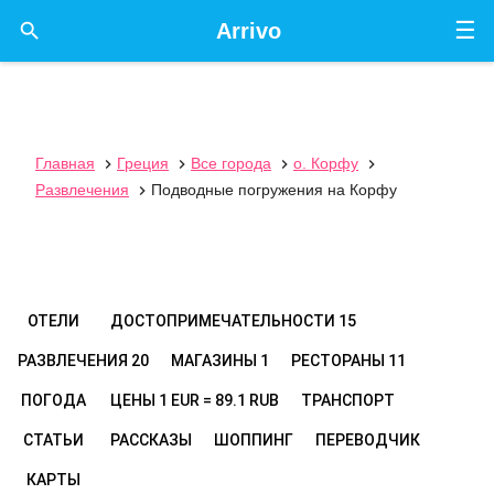
☰

Arrivo
Главная
Греция
Все города
о. Корфу




Развлечения
Подводные погружения на Корфу

ОТЕЛИ
ДОСТОПРИМЕЧАТЕЛЬНОСТИ
15
РАЗВЛЕЧЕНИЯ
20
МАГАЗИНЫ
1
РЕСТОРАНЫ
11
ПОГОДА
ЦЕНЫ
1 EUR = 89.1 RUB
ТРАНСПОРТ
СТАТЬИ
РАССКАЗЫ
ШОППИНГ
ПЕРЕВОДЧИК
КАРТЫ