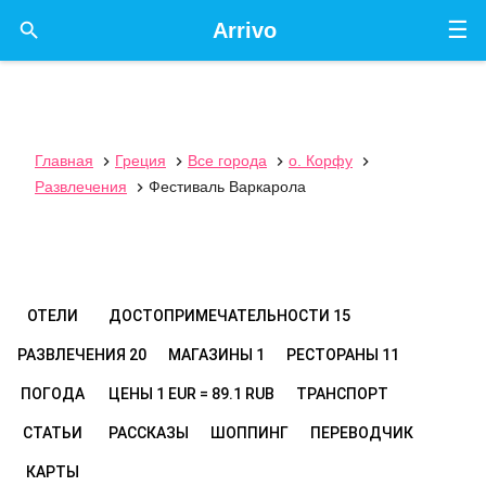
☰

Arrivo
Главная
Греция
Все города
о. Корфу




Развлечения
Фестиваль Варкарола

ОТЕЛИ
ДОСТОПРИМЕЧАТЕЛЬНОСТИ
15
РАЗВЛЕЧЕНИЯ
20
МАГАЗИНЫ
1
РЕСТОРАНЫ
11
ПОГОДА
ЦЕНЫ
1 EUR = 89.1 RUB
ТРАНСПОРТ
СТАТЬИ
РАССКАЗЫ
ШОППИНГ
ПЕРЕВОДЧИК
КАРТЫ