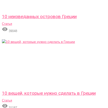
10 неизведанных островов Греции
Статья

39048
10 вещей, которые нужно сделать в Греции
Статья

31187