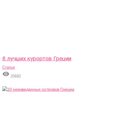
8 лучших курортов Греции
Статья

20682