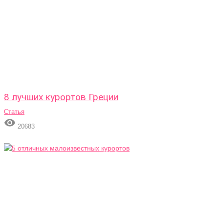
8 лучших курортов Греции
Статья

20683