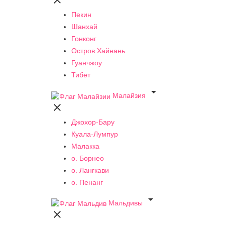

Пекин
Шанхай
Гонконг
Остров Хайнань
Гуанчжоу
Тибет

Малайзия

Джохор-Бару
Куала-Лумпур
Малакка
о. Борнео
о. Лангкави
о. Пенанг

Мальдивы
