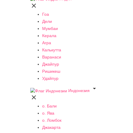

Гоа
Дели
Мумбаи
Керала
Агра
Калькутта
Варанаси
Джайпур
Ришикеш
Удайпур

Индонезия

о. Бали
о. Ява
о. Ломбок
Джакарта