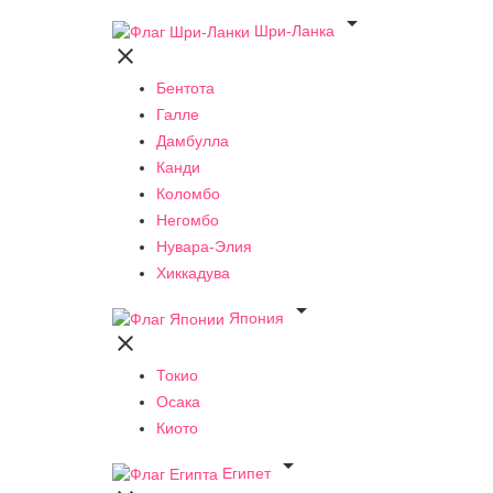

Шри-Ланка

Бентота
Галле
Дамбулла
Канди
Коломбо
Негомбо
Нувара-Элия
Хиккадува

Япония

Токио
Осака
Киото

Египет