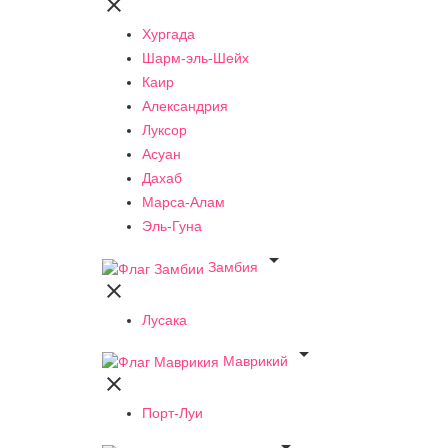

Хургада
Шарм-эль-Шейх
Каир
Александрия
Луксор
Асуан
Дахаб
Марса-Алам
Эль-Гуна

Замбия

Лусака

Маврикий

Порт-Луи
