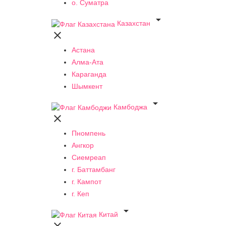
о. Суматра

Казахстан

Астана
Алма-Ата
Караганда
Шымкент

Камбоджа

Пномпень
Ангкор
Сиемреап
г. Баттамбанг
г. Кампот
г. Кеп

Китай