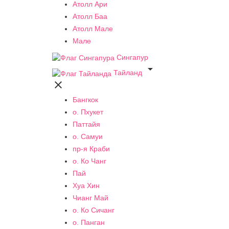
Атолл Ари
Атолл Баа
Атолл Мале
Мале
Сингапур

Тайланд

Бангкок
о. Пхукет
Паттайя
о. Самуи
пр-я Краби
о. Ко Чанг
Пай
Хуа Хин
Чианг Май
о. Ко Сичанг
о. Панган