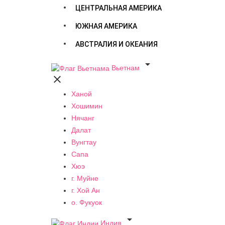
ЦЕНТРАЛЬНАЯ АМЕРИКА
ЮЖНАЯ АМЕРИКА
АВСТРАЛИЯ И ОКЕАНИЯ

Вьетнам

Ханой
Хошимин
Нячанг
Далат
Вунгтау
Сапа
Хюэ
г. Муйне
г. Хой Ан
о. Фукуок

Индия