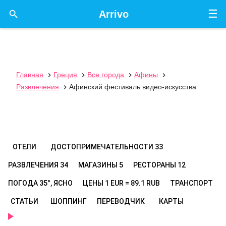
☰

Arrivo
Главная
Греция
Все города
Афины




Развлечения
Афинский фестиваль видео-искусства

ОТЕЛИ
ДОСТОПРИМЕЧАТЕЛЬНОСТИ
33
РАЗВЛЕЧЕНИЯ
34
МАГАЗИНЫ
5
РЕСТОРАНЫ
12
ПОГОДА
35°, ЯСНО
ЦЕНЫ
1 EUR = 89.1 RUB
ТРАНСПОРТ
СТАТЬИ
ШОППИНГ
ПЕРЕВОДЧИК
КАРТЫ
