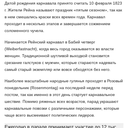
Датой рождения карнавала принято считать 10 февраля 1823
г. Жители Рейна называют праздник «пятым сезоном», так как
в нем смешались краски всех времен года. Карнавал
проходит в несколько этапов и завершается сожжением
соломенного чучела.
Начинается Рейнский карнавал в Бабий четверг
(Weiberfastnacht), когда весь город оказывается во власти
женщин. Традиционной шутливой выходкой становится
срезание галстуков с мужчин, которые стараются надевать
самый старый экземпляр или вовсе обходятся без него.
Наиболее масштабные народные гулянья проходят в Розовый
понедельник (Rosenmontag) на последней неделе перед
постом, так как именно в этот день стартует карнавальное
шествие. Помимо ряженых всех возрастов, парад украшают
карнавальные повозки с различными персонажами, которые
чаще всего высмеивают политических лидеров.
Ежегодно в параде принимают участие до 12 тыс.