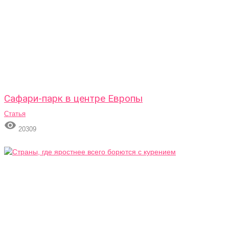
Сафари-парк в центре Европы
Статья

20309