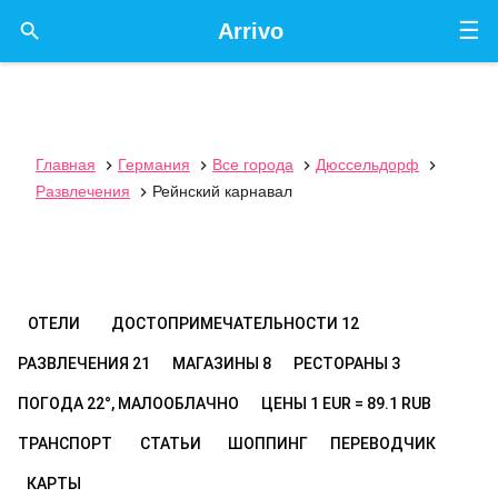
☰

Arrivo
Главная
Германия
Все города
Дюссельдорф




Развлечения
Рейнский карнавал

ОТЕЛИ
ДОСТОПРИМЕЧАТЕЛЬНОСТИ
12
РАЗВЛЕЧЕНИЯ
21
МАГАЗИНЫ
8
РЕСТОРАНЫ
3
ПОГОДА
22°, МАЛООБЛАЧНО
ЦЕНЫ
1 EUR = 89.1 RUB
ТРАНСПОРТ
СТАТЬИ
ШОППИНГ
ПЕРЕВОДЧИК
КАРТЫ