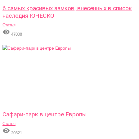
6 самых красивых замков, внесенных в список
наследия ЮНЕСКО
Статья

47008
Сафари-парк в центре Европы
Статья

20321