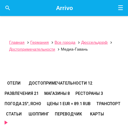
☰

Arrivo
Главная
Германия
Все города
Дюссельдорф




Достопримечательности
Медиа-Гавань

ОТЕЛИ
ДОСТОПРИМЕЧАТЕЛЬНОСТИ
12
РАЗВЛЕЧЕНИЯ
21
МАГАЗИНЫ
8
РЕСТОРАНЫ
3
ПОГОДА
25°, ЯСНО
ЦЕНЫ
1 EUR = 89.1 RUB
ТРАНСПОРТ
СТАТЬИ
ШОППИНГ
ПЕРЕВОДЧИК
КАРТЫ
