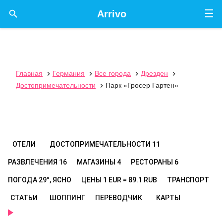
☰

Arrivo
Главная
Германия
Все города
Дрезден




Достопримечательности
Парк «Гросер Гартен»

ОТЕЛИ
ДОСТОПРИМЕЧАТЕЛЬНОСТИ
11
РАЗВЛЕЧЕНИЯ
16
МАГАЗИНЫ
4
РЕСТОРАНЫ
6
ПОГОДА
29°, ЯСНО
ЦЕНЫ
1 EUR = 89.1 RUB
ТРАНСПОРТ
СТАТЬИ
ШОППИНГ
ПЕРЕВОДЧИК
КАРТЫ
