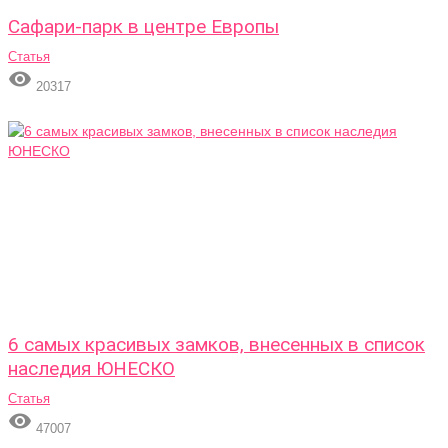
Сафари-парк в центре Европы
Статья

20317
6 самых красивых замков, внесенных в список
наследия ЮНЕСКО
Статья

47007