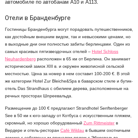
автомобиле по автобанам А10 и А113.
Отели в Бранденбурге
Гостиницы Бранденбурга могут порадовать путешественников,
как достойным внешним видом, так и невысокими ценами, но
в выходные дни они полностью забиты берлинцами. Один из
самых красивых пятизвездочных отелей –
Hotel Schloss
Neuhardenberg
расположен в 65 км от Берлина. Он занимает
исторический замок XIII в. и окружен живописной сельской
местностью. Цена за номер в нем составит 100-200 €. В этой
же категории Hotel Zur Bleiche&Spa в баварском стиле и бутик-
отель Das Strandhaus с обилием дерева, расположенные на
речных просторах Шпреевальда.
Размещение до 100 € предлагают Strandhotel Senftenberger
See в 50 км к юго-западу от Котбуса с искусственным пляжем,
скромный, но хорошо оборудованный
Zum Rittmeister
в
Вердере и отель-ресторан
Café Wildau
в бывшем охотничьем
домике с собственным причалом рядом с Эберсвальде.