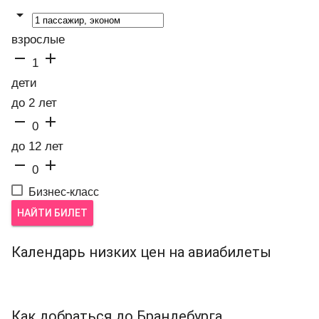

взрослые


1
дети
до 2 лет


0
до 12 лет


0
Бизнес-класс
НАЙТИ БИЛЕТ
Календарь низких цен на авиабилеты
Как добраться до Брандебурга