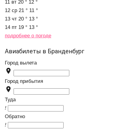
11 вт
20 °
12 °
12 ср
21 °
11 °
13 чт
20 °
13 °
14 пт
19 °
13 °
подробнее о погоде
Авиабилеты в Бранденбург
Город вылета

Город прибытия

Туда
!
Обратно
!