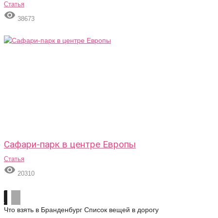
Статья

38673
Сафари-парк в центре Европы
Статья

20310
Что взять в Бранденбург
Список вещей в дорогу