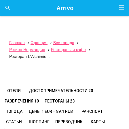
☰

Arrivo
Главная
Франция
Все города



Регион Нормандия
Рестораны и кафе


Ресторан L'Alchimie...
ОТЕЛИ
ДОСТОПРИМЕЧАТЕЛЬНОСТИ
20
РАЗВЛЕЧЕНИЯ
10
РЕСТОРАНЫ
23
ПОГОДА
ЦЕНЫ
1 EUR = 89.1 RUB
ТРАНСПОРТ
СТАТЬИ
ШОППИНГ
ПЕРЕВОДЧИК
КАРТЫ