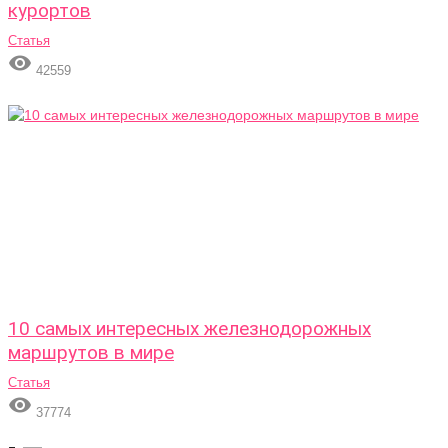
курортов
Статья

42559
10 самых интересных железнодорожных
маршрутов в мире
Статья

37774