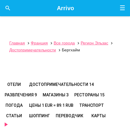
☰

Arrivo
Главная
Франция
Все города
Регион Эльзас




Достопримечательности
Бергхайм

ОТЕЛИ
ДОСТОПРИМЕЧАТЕЛЬНОСТИ
14
РАЗВЛЕЧЕНИЯ
9
МАГАЗИНЫ
3
РЕСТОРАНЫ
15
ПОГОДА
ЦЕНЫ
1 EUR = 89.1 RUB
ТРАНСПОРТ
СТАТЬИ
ШОППИНГ
ПЕРЕВОДЧИК
КАРТЫ
