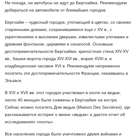
Ни поезда, ни автобусы не идут до Бергхайма. Рекомендуем
добираться на автомобиле от ближайших городов.
Бергхайм – чудесный городок, утопающий в цветах, со своими
старинными домами, сохранившимися еще с XV в., с
укреплениями и высокими дверьми, извилистыми улочками и
древним фонтаном, церквями и синагогой. Основные
достопримечательности Бергхайма: крепостная стена XIV-XV
вв., башня-ворота города XIV-XVI вв., мэрия XVIII в. и
кладбищенская часовня XVI в. Рекомендуем непременно
посетить эти достопримечательности Франции, оказавшись в
Эльзасе.
В XVI и XVII вв. этот городок участвовал в охоте на ведьм,
около 40 женщин были сожжены в Бергхайме на костре.
Сейчас можно посетить Дом ведьм (Maison Des Sorcières), где
рассказывается история о жизни «ведьм» и дается отчет об
исследованиях «охоты».
Все население города было уничтожено двумя войнами и