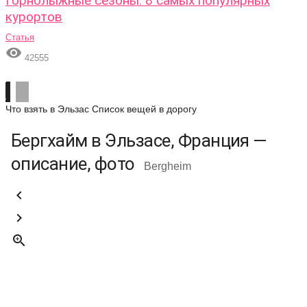
Горнолыжные сезоны: 8 самых популярных
курортов
Статья

42555
Что взять в Эльзас
Список вещей в дорогу
Бергхайм в Эльзасе, Франция —
описание, фото
Bergheim


