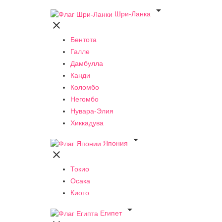

Шри-Ланка

Бентота
Галле
Дамбулла
Канди
Коломбо
Негомбо
Нувара-Элия
Хиккадува

Япония

Токио
Осака
Киото

Египет