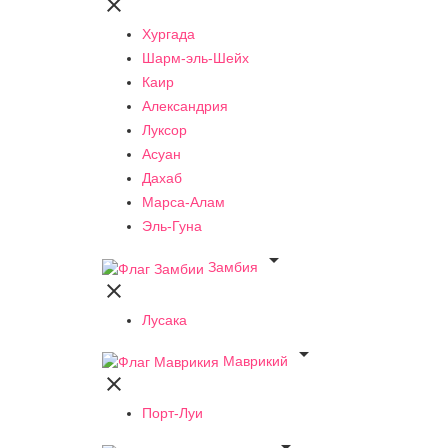

Хургада
Шарм-эль-Шейх
Каир
Александрия
Луксор
Асуан
Дахаб
Марса-Алам
Эль-Гуна

Замбия

Лусака

Маврикий

Порт-Луи
