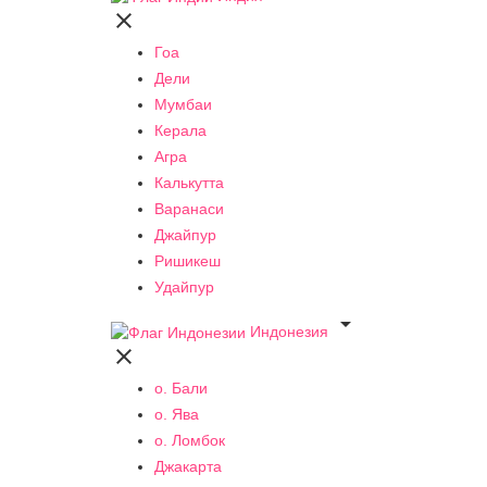

Гоа
Дели
Мумбаи
Керала
Агра
Калькутта
Варанаси
Джайпур
Ришикеш
Удайпур

Индонезия

о. Бали
о. Ява
о. Ломбок
Джакарта