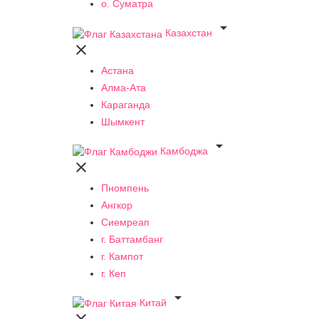
о. Суматра

Казахстан

Астана
Алма-Ата
Караганда
Шымкент

Камбоджа

Пномпень
Ангкор
Сиемреап
г. Баттамбанг
г. Кампот
г. Кеп

Китай