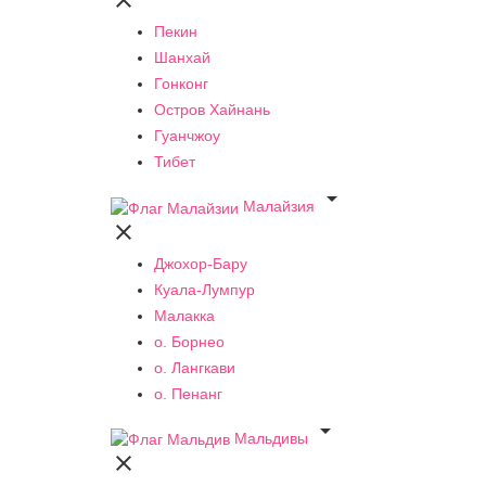

Пекин
Шанхай
Гонконг
Остров Хайнань
Гуанчжоу
Тибет

Малайзия

Джохор-Бару
Куала-Лумпур
Малакка
о. Борнео
о. Лангкави
о. Пенанг

Мальдивы
