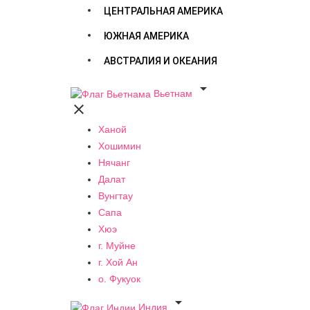
ЦЕНТРАЛЬНАЯ АМЕРИКА
ЮЖНАЯ АМЕРИКА
АВСТРАЛИЯ И ОКЕАНИЯ

Вьетнам

Ханой
Хошимин
Нячанг
Далат
Вунгтау
Сапа
Хюэ
г. Муйне
г. Хой Ан
о. Фукуок

Индия