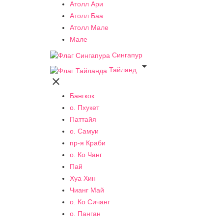
Атолл Ари
Атолл Баа
Атолл Мале
Мале
Сингапур

Тайланд

Бангкок
о. Пхукет
Паттайя
о. Самуи
пр-я Краби
о. Ко Чанг
Пай
Хуа Хин
Чианг Май
о. Ко Сичанг
о. Панган