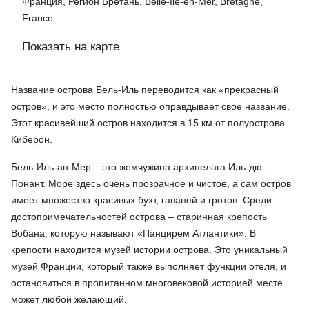
Франция, Регион Бретань, Belle-Ile-en-Mer, Bretagne,
France
Показать на карте
Название острова Бель-Иль переводится как «прекрасный
остров», и это место полностью оправдывает свое название.
Этот красивейший остров находится в 15 км от полуострова
Киберон.
Бель-Иль-ан-Мер – это жемчужина архипелага Иль-дю-
Понант. Море здесь очень прозрачное и чистое, а сам остров
имеет множество красивых бухт, гаваней и гротов. Среди
достопримечательностей острова – старинная крепость
Вобана, которую называют «Панцирем Атлантики». В
крепости находится музей истории острова. Это уникальный
музей Франции, который также выполняет функции отеля, и
остановиться в пропитанном многовековой историей месте
может любой желающий.