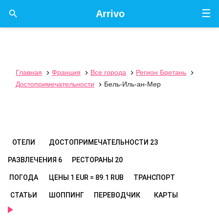
☰

Arrivo
Главная
Франция
Все города
Регион Бретань




Достопримечательности
Бель-Иль-ан-Мер

ОТЕЛИ
ДОСТОПРИМЕЧАТЕЛЬНОСТИ
23
РАЗВЛЕЧЕНИЯ
6
РЕСТОРАНЫ
20
ПОГОДА
ЦЕНЫ
1 EUR = 89.1 RUB
ТРАНСПОРТ
СТАТЬИ
ШОППИНГ
ПЕРЕВОДЧИК
КАРТЫ
