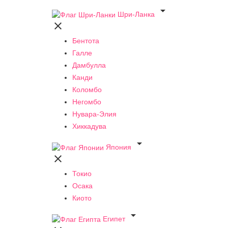

Шри-Ланка

Бентота
Галле
Дамбулла
Канди
Коломбо
Негомбо
Нувара-Элия
Хиккадува

Япония

Токио
Осака
Киото

Египет