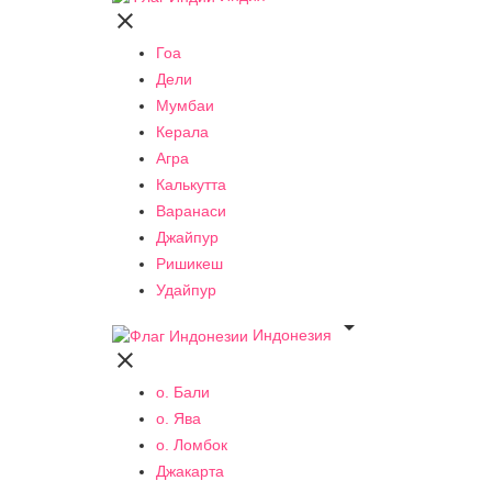

Гоа
Дели
Мумбаи
Керала
Агра
Калькутта
Варанаси
Джайпур
Ришикеш
Удайпур

Индонезия

о. Бали
о. Ява
о. Ломбок
Джакарта