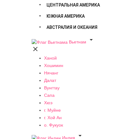
ЦЕНТРАЛЬНАЯ АМЕРИКА
ЮЖНАЯ АМЕРИКА
АВСТРАЛИЯ И ОКЕАНИЯ

Вьетнам

Ханой
Хошимин
Нячанг
Далат
Вунгтау
Сапа
Хюэ
г. Муйне
г. Хой Ан
о. Фукуок

Индия