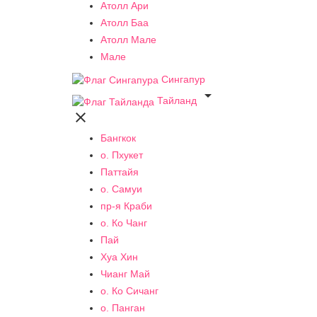
Атолл Ари
Атолл Баа
Атолл Мале
Мале
Сингапур

Тайланд

Бангкок
о. Пхукет
Паттайя
о. Самуи
пр-я Краби
о. Ко Чанг
Пай
Хуа Хин
Чианг Май
о. Ко Сичанг
о. Панган