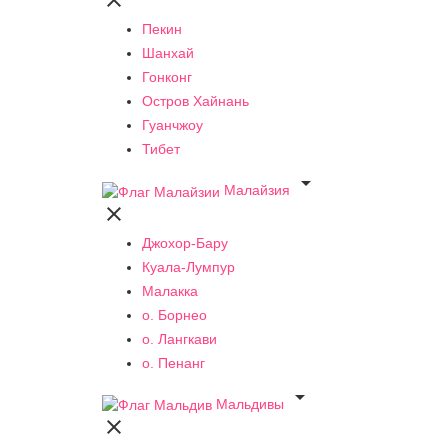

Пекин
Шанхай
Гонконг
Остров Хайнань
Гуанчжоу
Тибет

Малайзия

Джохор-Бару
Куала-Лумпур
Малакка
о. Борнео
о. Лангкави
о. Пенанг

Мальдивы
