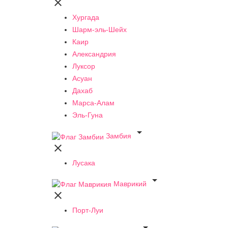

Хургада
Шарм-эль-Шейх
Каир
Александрия
Луксор
Асуан
Дахаб
Марса-Алам
Эль-Гуна

Замбия

Лусака

Маврикий

Порт-Луи
