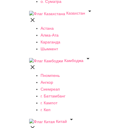
о. Суматра

Казахстан

Астана
Алма-Ата
Караганда
Шымкент

Камбоджа

Пномпень
Ангкор
Сиемреап
г. Баттамбанг
г. Кампот
г. Кеп

Китай