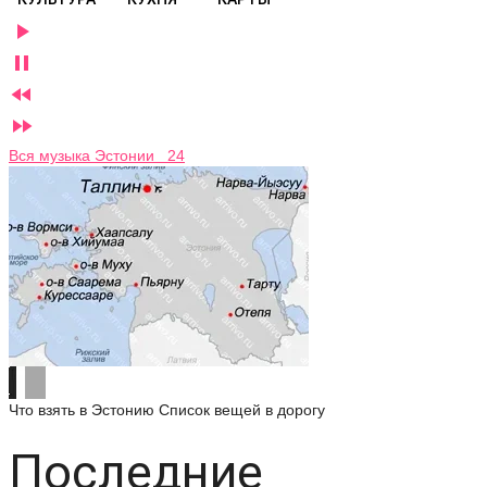




Вся музыка Эстонии 24
Что взять в Эстонию
Список вещей в дорогу
Последние