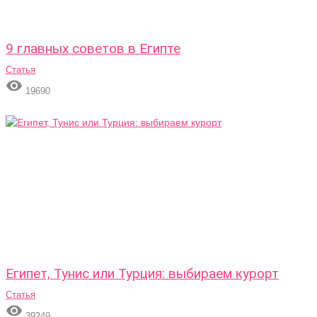
9 главных советов в Египте
Статья

19690
Египет, Тунис или Турция: выбираем курорт
Статья

39249