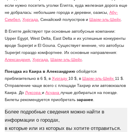
если нужно посетить уголки Египта, куда железная дорога еще
не добралась: небольшие города и деревни, оазисы,
Абу-
Симбел
,
Хургада
, Синайский полуостров и
Шарм-эль-Шейх
.
В Египте действуют три основные автобусные компании:
Upper Egypt, West Delta, East Delta и их успешные конкуренты
вроде Superjet и El Gouna. Существует мнение, что автобусы
Superjet гораздо комфортнее. Их основные направления:
Александрия
,
Хургада
,
Шарм-эль-Шейх
.
Поездка из Каира в Александрию
обойдется
приблизительно в 6 $, в
Хургаду
10 $, в
Шарм-эль-Шейх
11 $.
Отправление чаще всего с площади Тахрир или автовокзалов
Каира. До
Луксора
и
Асуана
лучше добираться на поезде.
Билеты рекомендуется приобретать
заранее
.
Более подробные сведения можно найти в
информации о городах,
в которые или из которых вы хотите отправиться.