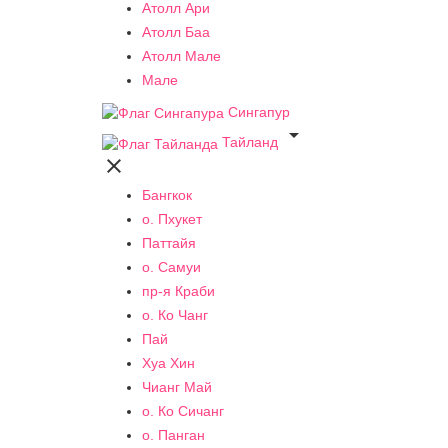
Атолл Ари
Атолл Баа
Атолл Мале
Мале
Сингапур

Тайланд

Бангкок
о. Пхукет
Паттайя
о. Самуи
пр-я Краби
о. Ко Чанг
Пай
Хуа Хин
Чианг Май
о. Ко Сичанг
о. Панган