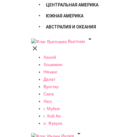
ЦЕНТРАЛЬНАЯ АМЕРИКА
ЮЖНАЯ АМЕРИКА
АВСТРАЛИЯ И ОКЕАНИЯ

Вьетнам

Ханой
Хошимин
Нячанг
Далат
Вунгтау
Сапа
Хюэ
г. Муйне
г. Хой Ан
о. Фукуок

Индия