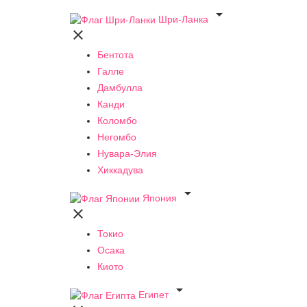

Шри-Ланка

Бентота
Галле
Дамбулла
Канди
Коломбо
Негомбо
Нувара-Элия
Хиккадува

Япония

Токио
Осака
Киото

Египет