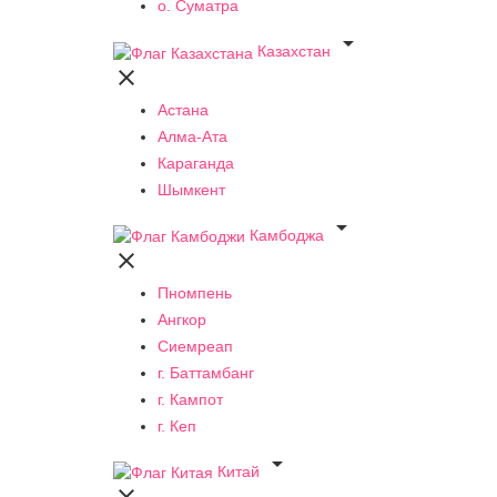
о. Суматра

Казахстан

Астана
Алма-Ата
Караганда
Шымкент

Камбоджа

Пномпень
Ангкор
Сиемреап
г. Баттамбанг
г. Кампот
г. Кеп

Китай