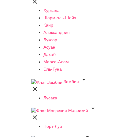

Хургада
Шарм-эль-Шейх
Каир
Александрия
Луксор
Асуан
Дахаб
Марса-Алам
Эль-Гуна

Замбия

Лусака

Маврикий

Порт-Луи
