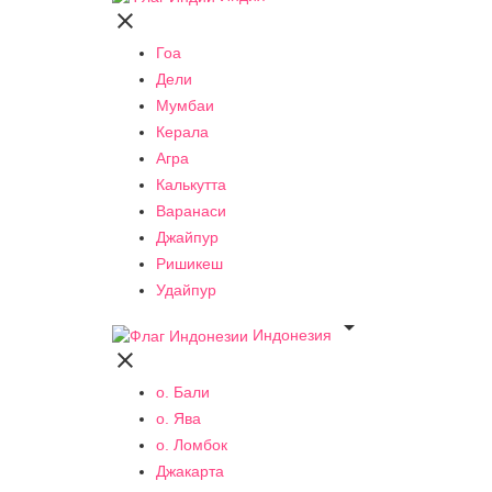

Гоа
Дели
Мумбаи
Керала
Агра
Калькутта
Варанаси
Джайпур
Ришикеш
Удайпур

Индонезия

о. Бали
о. Ява
о. Ломбок
Джакарта