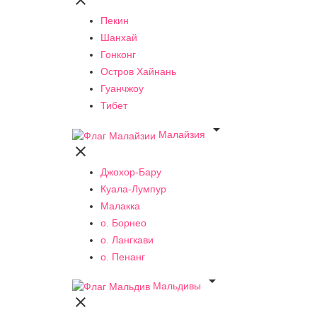

Пекин
Шанхай
Гонконг
Остров Хайнань
Гуанчжоу
Тибет

Малайзия

Джохор-Бару
Куала-Лумпур
Малакка
о. Борнео
о. Лангкави
о. Пенанг

Мальдивы
