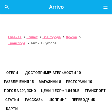
☰

Arrivo
Главная
Египет
Все города
Луксор




Транспорт
Такси в Луксоре

ОТЕЛИ
ДОСТОПРИМЕЧАТЕЛЬНОСТИ
10
РАЗВЛЕЧЕНИЯ
15
МАГАЗИНЫ
8
РЕСТОРАНЫ
10
ПОГОДА
29°, ЯСНО
ЦЕНЫ
1 EGP = 1.54 RUB
ТРАНСПОРТ
СТАТЬИ
РАССКАЗЫ
ШОППИНГ
ПЕРЕВОДЧИК
КАРТЫ