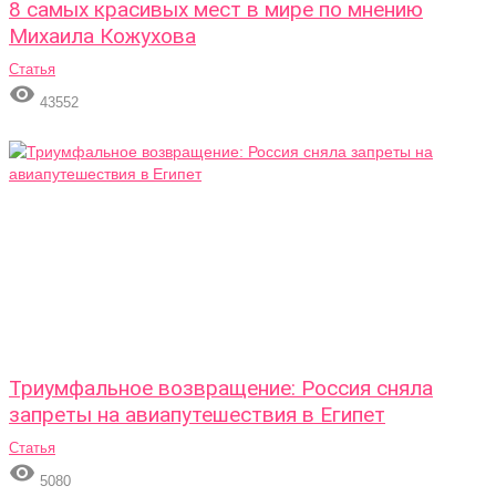
8 самых красивых мест в мире по мнению
Михаила Кожухова
Статья

43552
Триумфальное возвращение: Россия сняла
запреты на авиапутешествия в Египет
Статья

5080