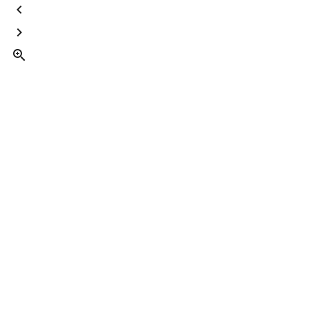


