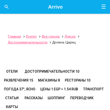
☰

Arrivo
Главная
Египет
Все города
Луксор




Достопримечательности
Долина Цариц

ОТЕЛИ
ДОСТОПРИМЕЧАТЕЛЬНОСТИ
10
РАЗВЛЕЧЕНИЯ
15
МАГАЗИНЫ
8
РЕСТОРАНЫ
10
ПОГОДА
37°, ЯСНО
ЦЕНЫ
1 EGP = 1.54 RUB
ТРАНСПОРТ
СТАТЬИ
РАССКАЗЫ
ШОППИНГ
ПЕРЕВОДЧИК
КАРТЫ