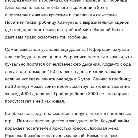
изображениями в гробницах сыновей Рамсеса III. Гробница
Аменхерхепешефа, погибшего в сражении в 9 лет,
ошеломляет живыми красками и красивыми сюжетами.
Посетите также гробницу Хаэмуаса, с выразительной сценой,
где отец провожает сына в загробный мир. Входной билет
дает вам право осмотреть три гробницы.
Самая известная усыпальница долины, Нефертари, закрыта
для свободного посещения. Ее росписи настолько хрупки, что
буквально портятся от человеческого дыхания. Когда-то сюда
допускали только по 150 человек в день, и люди плакали,
если не успевали занять очередь в 6 утра. Сейчас в гробницу
на 10 минут может войти небольшая группа людей, заплатив
за вход 4000 долларов. Гробнице более 3000 лет, но царица
присутствует в ней как живая.
Ее образ повсюду: она смеется, танцует, играет в настольные
игры. Потолок превращается в звездное небо. Каждый дюйм
поражает посетителей яркостью красок. Любимая жена
Рамсеса II изображена очень красивой. Возможно, вам