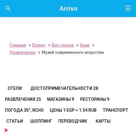
☰

Arrivo
Главная
Египет
Все города
Каир




Развлечения
Музей современного искусства

ОТЕЛИ
ДОСТОПРИМЕЧАТЕЛЬНОСТИ
28
РАЗВЛЕЧЕНИЯ
25
МАГАЗИНЫ
9
РЕСТОРАНЫ
9
ПОГОДА
35°, ЯСНО
ЦЕНЫ
1 EGP = 1.54 RUB
ТРАНСПОРТ
СТАТЬИ
ШОППИНГ
ПЕРЕВОДЧИК
КАРТЫ
