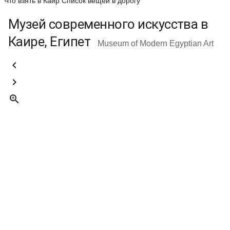
Что взять в Каир
Список вещей в дорогу
Музей современного искусства в
Каире, Египет
Museum of Modern Egyptian Art


