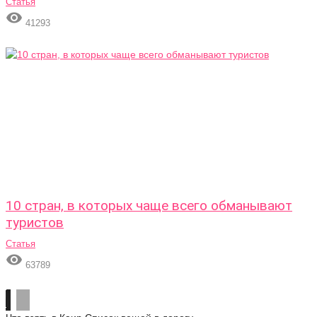
Статья

41293
10 стран, в которых чаще всего обманывают
туристов
Статья

63789