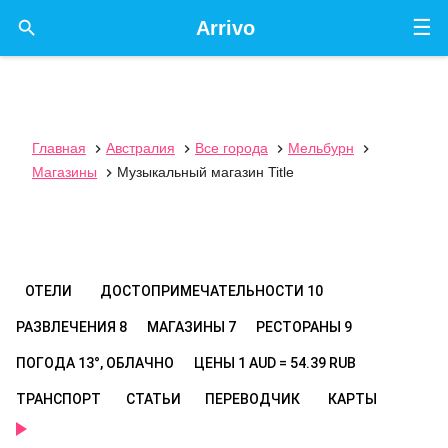
☰

Arrivo
Главная
Австралия
Все города
Мельбурн




Магазины
Музыкальный магазин Title

ОТЕЛИ
ДОСТОПРИМЕЧАТЕЛЬНОСТИ
10
РАЗВЛЕЧЕНИЯ
8
МАГАЗИНЫ
7
РЕСТОРАНЫ
9
ПОГОДА
13°, ОБЛАЧНО
ЦЕНЫ
1 AUD = 54.39 RUB
ТРАНСПОРТ
СТАТЬИ
ПЕРЕВОДЧИК
КАРТЫ
