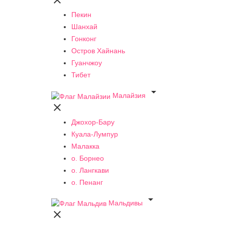

Пекин
Шанхай
Гонконг
Остров Хайнань
Гуанчжоу
Тибет

Малайзия

Джохор-Бару
Куала-Лумпур
Малакка
о. Борнео
о. Лангкави
о. Пенанг

Мальдивы
