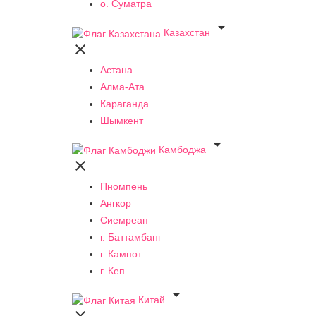
о. Суматра

Казахстан

Астана
Алма-Ата
Караганда
Шымкент

Камбоджа

Пномпень
Ангкор
Сиемреап
г. Баттамбанг
г. Кампот
г. Кеп

Китай