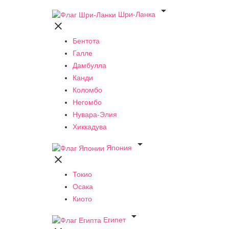

Шри-Ланка

Бентота
Галле
Дамбулла
Канди
Коломбо
Негомбо
Нувара-Элия
Хиккадува

Япония

Токио
Осака
Киото

Египет