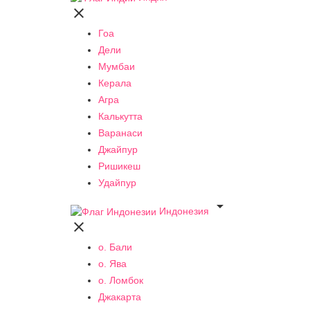

Гоа
Дели
Мумбаи
Керала
Агра
Калькутта
Варанаси
Джайпур
Ришикеш
Удайпур

Индонезия

о. Бали
о. Ява
о. Ломбок
Джакарта