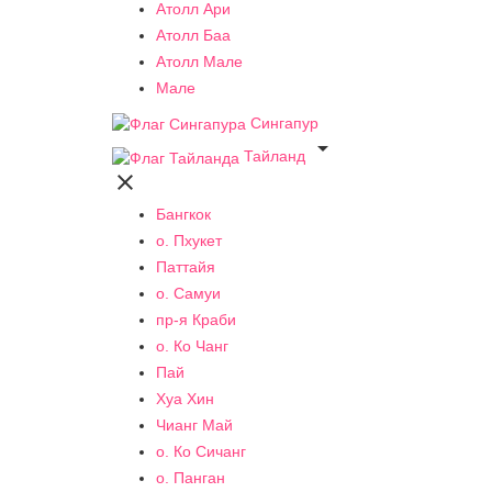
Атолл Ари
Атолл Баа
Атолл Мале
Мале
Сингапур

Тайланд

Бангкок
о. Пхукет
Паттайя
о. Самуи
пр-я Краби
о. Ко Чанг
Пай
Хуа Хин
Чианг Май
о. Ко Сичанг
о. Панган