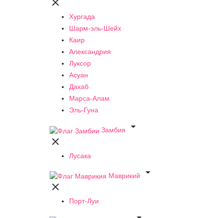

Хургада
Шарм-эль-Шейх
Каир
Александрия
Луксор
Асуан
Дахаб
Марса-Алам
Эль-Гуна

Замбия

Лусака

Маврикий

Порт-Луи
