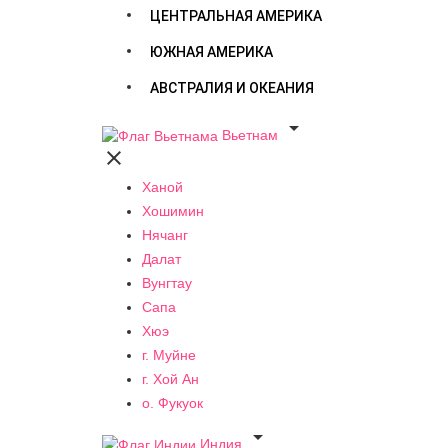
ЦЕНТРАЛЬНАЯ АМЕРИКА
ЮЖНАЯ АМЕРИКА
АВСТРАЛИЯ И ОКЕАНИЯ

Вьетнам

Ханой
Хошимин
Нячанг
Далат
Вунгтау
Сапа
Хюэ
г. Муйне
г. Хой Ан
о. Фукуок

Индия