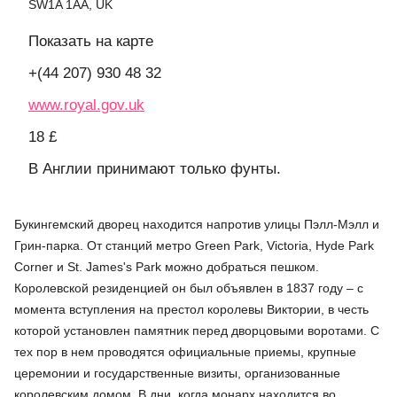
SW1A 1AA, UK
Показать на карте
+(44 207) 930 48 32
www.royal.gov.uk
18 £
В Англии принимают только фунты.
Букингемский дворец находится напротив улицы Пэлл-Мэлл и
Грин-парка. От станций метро Green Park, Victoria, Hyde Park
Corner и St. James's Park можно добраться пешком.
Королевской резиденцией он был объявлен в 1837 году – с
момента вступления на престол королевы Виктории, в честь
которой установлен памятник перед дворцовыми воротами. С
тех пор в нем проводятся официальные приемы, крупные
церемонии и государственные визиты, организованные
королевским домом. В дни, когда монарх находится во