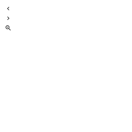


